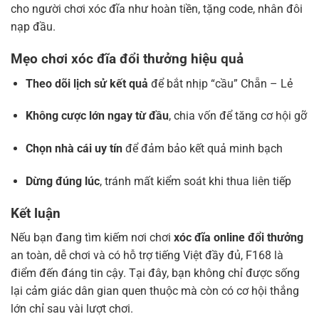
cho người chơi xóc đĩa như hoàn tiền, tặng code, nhân đôi
nạp đầu.
Mẹo chơi xóc đĩa đổi thưởng hiệu quả
Theo dõi lịch sử kết quả
để bắt nhịp “cầu” Chẵn – Lẻ
Không cược lớn ngay từ đầu
, chia vốn để tăng cơ hội gỡ
Chọn nhà cái uy tín
để đảm bảo kết quả minh bạch
Dừng đúng lúc
, tránh mất kiểm soát khi thua liên tiếp
Kết luận
Nếu bạn đang tìm kiếm nơi chơi
xóc đĩa online đổi thưởng
an toàn, dễ chơi và có hỗ trợ tiếng Việt đầy đủ, F168 là
điểm đến đáng tin cậy. Tại đây, bạn không chỉ được sống
lại cảm giác dân gian quen thuộc mà còn có cơ hội thắng
lớn chỉ sau vài lượt chơi.