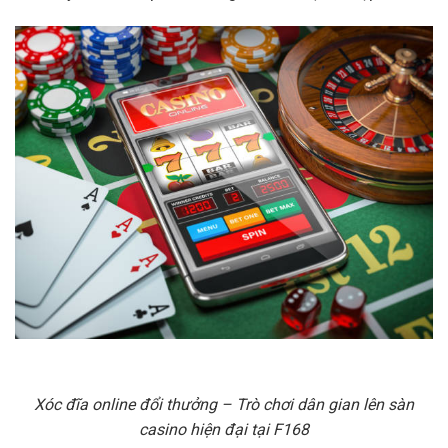
Xóc đĩa online đổi thưởng – Trò chơi dân gian lên sàn
casino hiện đại tại F168