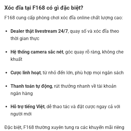
Xóc đĩa tại F168 có gì đặc biệt?
F168 cung cấp phòng chơi xóc đĩa online chất lượng cao:
Dealer thật livestream 24/7
, quay số và xóc đĩa theo
thời gian thực
Hệ thống camera sắc nét
, góc quay rõ ràng, không che
khuất
Cược linh hoạt
, từ nhỏ đến lớn, phù hợp mọi ngân sách
Thanh toán tự động
, rút thưởng nhanh về tài khoản
ngân hàng
Hỗ trợ tiếng Việt
, dễ thao tác và đặt cược ngay cả với
người mới
Đặc biệt, F168 thường xuyên tung ra các khuyến mãi riêng