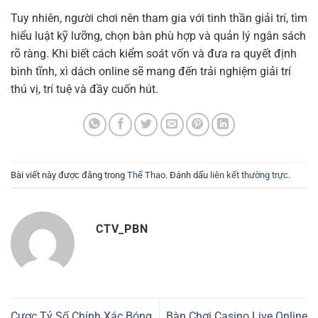
Tuy nhiên, người chơi nên tham gia với tinh thần giải trí, tìm
hiểu luật kỹ lưỡng, chọn bàn phù hợp và quản lý ngân sách
rõ ràng. Khi biết cách kiểm soát vốn và đưa ra quyết định
bình tĩnh, xì dách online sẽ mang đến trải nghiệm giải trí
thú vị, trí tuệ và đầy cuốn hút.
Bài viết này được đăng trong
Thể Thao
. Đánh dấu
liên kết thường trực
.
CTV_PBN
Cược Tỷ Số Chính Xác Bóng
Bàn Chơi Casino Live Online