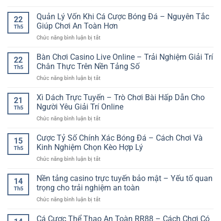
rõ
Xổ
Trực
Chơi
ràng
Số
Quản Lý Vốn Khi Cá Cược Bóng Đá – Nguyên Tắc
Tuyến
Thể
22
hơn
Trực
GG88
Giúp Chơi An Toàn Hơn
Thao
Th5
Tuyến
–
Online
ở
Chức năng bình luận bị tắt
Nhanh
Yếu
Quản
Chóng
Tố
Lý
Bàn Chơi Casino Live Online – Trải Nghiệm Giải Trí
–
Quan
22
Vốn
Giải
Chân Thực Trên Nền Tảng Số
Trọng
Th5
Khi
Pháp
Khi
ở
Chức năng bình luận bị tắt
Cá
Giải
Cá
Bàn
Cược
Trí
Cược
Chơi
Xì Dách Trực Tuyến – Trò Chơi Bài Hấp Dẫn Cho
Bóng
Tiện
21
Thể
Casino
Đá
Người Yêu Giải Trí Online
Lợi
Thao
Th5
Live
–
Trong
Online
ở
Chức năng bình luận bị tắt
Online
Nguyên
Thời
Xì
–
Tắc
Đại
Dách
Cược Tỷ Số Chính Xác Bóng Đá – Cách Chơi Và
Trải
Giúp
15
Số
Trực
Nghiệm
Kinh Nghiệm Chọn Kèo Hợp Lý
Chơi
Th5
Tuyến
Giải
An
ở
Chức năng bình luận bị tắt
–
Trí
Toàn
Cược
Trò
Chân
Hơn
Tỷ
Nền tảng casino trực tuyến bảo mật – Yếu tố quan
Chơi
Thực
14
Số
Bài
trọng cho trải nghiệm an toàn
Trên
Th5
Chính
Hấp
Nền
ở
Chức năng bình luận bị tắt
Xác
Dẫn
Tảng
Nền
Bóng
Cho
Số
tảng
Cá Cược Thể Thao An Toàn RR88 – Cách Chơi Có
Đá
Người