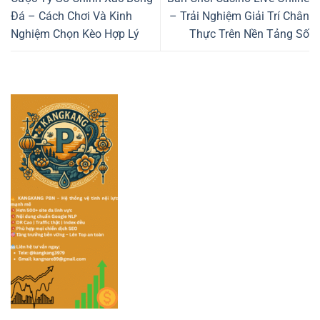
Đá – Cách Chơi Và Kinh
– Trải Nghiệm Giải Trí Chân
Nghiệm Chọn Kèo Hợp Lý
Thực Trên Nền Tảng Số