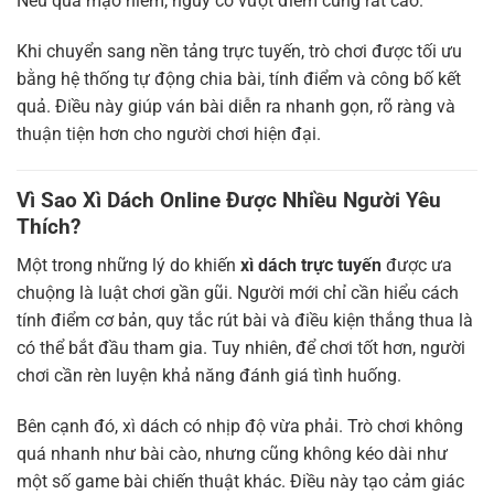
Nếu quá mạo hiểm, nguy cơ vượt điểm cũng rất cao.
Khi chuyển sang nền tảng trực tuyến, trò chơi được tối ưu
bằng hệ thống tự động chia bài, tính điểm và công bố kết
quả. Điều này giúp ván bài diễn ra nhanh gọn, rõ ràng và
thuận tiện hơn cho người chơi hiện đại.
Vì Sao Xì Dách Online Được Nhiều Người Yêu
Thích?
Một trong những lý do khiến
xì dách trực tuyến
được ưa
chuộng là luật chơi gần gũi. Người mới chỉ cần hiểu cách
tính điểm cơ bản, quy tắc rút bài và điều kiện thắng thua là
có thể bắt đầu tham gia. Tuy nhiên, để chơi tốt hơn, người
chơi cần rèn luyện khả năng đánh giá tình huống.
Bên cạnh đó, xì dách có nhịp độ vừa phải. Trò chơi không
quá nhanh như bài cào, nhưng cũng không kéo dài như
một số game bài chiến thuật khác. Điều này tạo cảm giác