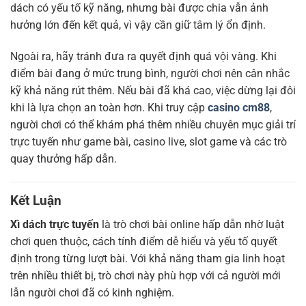
dách có yếu tố kỹ năng, nhưng bài được chia vẫn ảnh
hưởng lớn đến kết quả, vì vậy cần giữ tâm lý ổn định.
Ngoài ra, hãy tránh đưa ra quyết định quá vội vàng. Khi
điểm bài đang ở mức trung bình, người chơi nên cân nhắc
kỹ khả năng rút thêm. Nếu bài đã khá cao, việc dừng lại đôi
khi là lựa chọn an toàn hơn. Khi truy cập
casino cm88
,
người chơi có thể khám phá thêm nhiều chuyên mục giải trí
trực tuyến như game bài, casino live, slot game và các trò
quay thưởng hấp dẫn.
Kết Luận
Xì dách trực tuyến
là trò chơi bài online hấp dẫn nhờ luật
chơi quen thuộc, cách tính điểm dễ hiểu và yếu tố quyết
định trong từng lượt bài. Với khả năng tham gia linh hoạt
trên nhiều thiết bị, trò chơi này phù hợp với cả người mới
lẫn người chơi đã có kinh nghiệm.