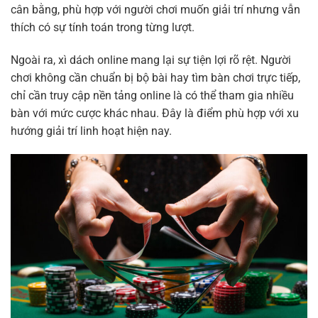
cân bằng, phù hợp với người chơi muốn giải trí nhưng vẫn
thích có sự tính toán trong từng lượt.
Ngoài ra, xì dách online mang lại sự tiện lợi rõ rệt. Người
chơi không cần chuẩn bị bộ bài hay tìm bàn chơi trực tiếp,
chỉ cần truy cập nền tảng online là có thể tham gia nhiều
bàn với mức cược khác nhau. Đây là điểm phù hợp với xu
hướng giải trí linh hoạt hiện nay.