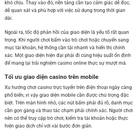
khó chịu. Thay vào đó, nền tảng cần tạo cảm giác dễ đọc,
dễ quan sát và phù hợp với việc sử dụng trong thời gian
dài.
Ngoài ra, tốc độ phản hồi của giao diện là yếu tố rất quan
trọng. Khi người chơi bấm vào trò chơi hoặc chuyển sang
mục tài khoản, hệ thống cần tải nhanh và hiển thị chính
xác. Một giao diện hiện đại phải đi cùng hiệu suất ổn định
để mang lại trải nghiệm casino online thực sự mượt mà.
Tối ưu giao diện casino trên mobile
Xu hướng chơi casino trực tuyến trên điện thoại ngày càng
phổ biến, vì vậy giao diện mobile cần được chú trọng đặc
biệt. Trên màn hình nhỏ, các nút bấm phải đủ rõ, danh mục
cần gọn gàng và thao tác chạm phải chính xác. Người chơi
nên có thể truy cập trò chơi, kiểm tra tài khoản hoặc thực
hiện giao dịch chỉ với vài bước đơn giản.