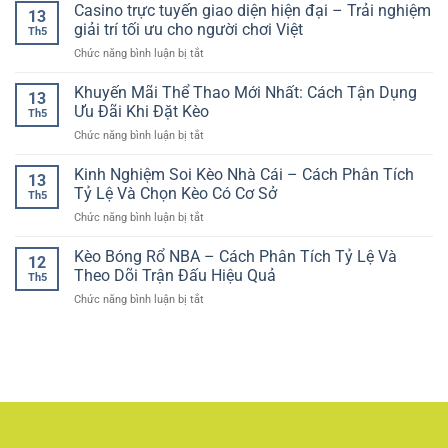
Cược
Casino trực tuyến giao diện hiện đại – Trải nghiệm
mật
Kinh
13
Thể
–
giải trí tối ưu cho người chơi Việt
Nghiệm
Th5
Thao
Yếu
Chọn
ở
Chức năng bình luận bị tắt
An
tố
Kèo
Casino
Toàn
quan
Hợp
trực
Khuyến Mãi Thể Thao Mới Nhất: Cách Tận Dụng
RR88
trọng
13
Lý
tuyến
–
Ưu Đãi Khi Đặt Kèo
cho
Th5
giao
Cách
trải
ở
Chức năng bình luận bị tắt
diện
Chơi
nghiệm
Khuyến
hiện
Có
an
Mãi
Kinh Nghiệm Soi Kèo Nhà Cái – Cách Phân Tích
đại
Kiểm
13
toàn
Thể
–
Tỷ Lệ Và Chọn Kèo Có Cơ Sở
Soát
Th5
Thao
Trải
Và
ở
Chức năng bình luận bị tắt
Mới
nghiệm
Trách
Kinh
Nhất:
giải
Nhiệm
Nghiệm
Kèo Bóng Rổ NBA – Cách Phân Tích Tỷ Lệ Và
Cách
trí
12
Soi
Tận
Theo Dõi Trận Đấu Hiệu Quả
tối
Th5
Kèo
Dụng
ưu
ở
Chức năng bình luận bị tắt
Nhà
Ưu
cho
Kèo
Cái
Đãi
người
Bóng
–
Khi
chơi
Rổ
Cách
Đặt
Việt
NBA
Phân
Kèo
–
Tích
Cách
Tỷ
Phân
Lệ
Tích
Và