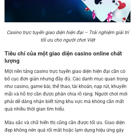
Casino trực tuyến giao diện hiện đại – Trải nghiệm giải trí
tối ưu cho người chơi Việt
Tiêu chí của một giao diện casino online chất
lượng
Một nền tảng casino trực tuyến giao diện hiện đại cần có
bố cục đơn giản nhưng đầy đủ. Các danh mục quan trọng
như casino, game bài, thể thao, tài khoản, nạp rút, khuyến
mãi và hỗ trợ cần được phân chia rõ ràng. Người chơi mới
phải dễ dàng nhận biết từng khu vực mà không cần mất
quá nhiều thời gian tìm hiểu.
Màu sắc và chữ hiển thị cũng cần được tối ưu. Giao diện
đẹp không nên quá rối mắt hoặc lạm dụng hiệu ứng gây