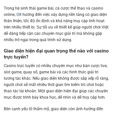
Trong hệ sinh thái game bài, cá cược thể thao và casino
online,
O8
hướng đến việc xây dựng nền tảng có giao diện
thân thiện, tốc độ ổn định và khả năng truy cập linh hoạt
trên nhiều thiết bị. Sự tối ưu về thiết kế giúp người chơi Việt
dễ dàng tiếp cận các chuyên mục giải trí mà không gặp
nhiều trở ngại trong quá trình sử dụng.
Giao diện hiện đại quan trọng thế nào với casino
trực tuyến?
Casino trực tuyến có nhiều chuyên mục như bàn cược live,
slot game, quay số, game bài và các hình thức giải trí
tương tác khác. Nếu giao diện không được sắp xếp rõ ràng,
người chơi sẽ mất nhiều thời gian tìm kiếm trò chơi hoặc
thao tác tài khoản. Một giao diện hiện đại giúp các chuyên
mục được trình bày khoa học, dễ nhìn và dễ truy cập hơn.
Bên cạnh yếu tố thẩm mỹ, giao diện còn ảnh hưởng đến