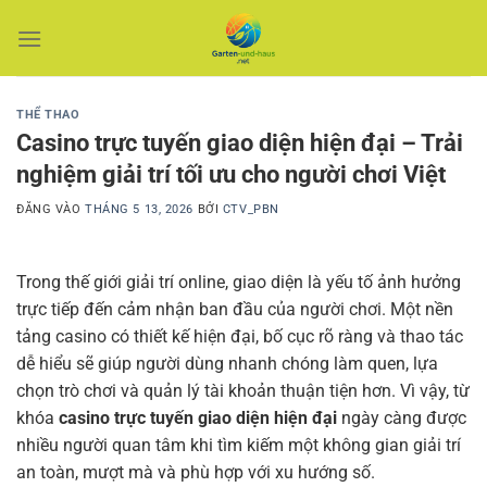
Bỏ
qua
nội
dung
THỂ THAO
Casino trực tuyến giao diện hiện đại – Trải
nghiệm giải trí tối ưu cho người chơi Việt
ĐĂNG VÀO
THÁNG 5 13, 2026
BỞI
CTV_PBN
Trong thế giới giải trí online, giao diện là yếu tố ảnh hưởng
trực tiếp đến cảm nhận ban đầu của người chơi. Một nền
tảng casino có thiết kế hiện đại, bố cục rõ ràng và thao tác
dễ hiểu sẽ giúp người dùng nhanh chóng làm quen, lựa
chọn trò chơi và quản lý tài khoản thuận tiện hơn. Vì vậy, từ
khóa
casino trực tuyến giao diện hiện đại
ngày càng được
nhiều người quan tâm khi tìm kiếm một không gian giải trí
an toàn, mượt mà và phù hợp với xu hướng số.