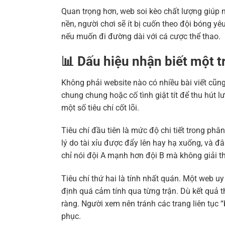
Quan trọng hơn, web soi kèo chất lượng giúp n
nền, người chơi sẽ ít bị cuốn theo đội bóng yê
nếu muốn đi đường dài với cá cược thể thao.
📊 Dấu hiệu nhận biết một t
Không phải website nào có nhiều bài viết cũng 
chung chung hoặc cố tình giật tít để thu hút 
một số tiêu chí cốt lõi.
Tiêu chí đầu tiên là mức độ chi tiết trong phân
lý do tài xỉu được đẩy lên hay hạ xuống, và đâ
chỉ nói đội A mạnh hơn đội B mà không giải th
Tiêu chí thứ hai là tính nhất quán. Một web u
định quá cảm tính qua từng trận. Dù kết quả th
ràng. Người xem nên tránh các trang liên tục
phục.