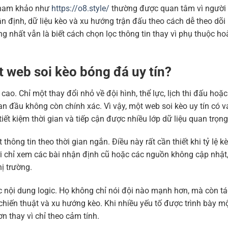
 tham khảo như
https://o8.style/
thường được quan tâm vì người
 định, dữ liệu kèo và xu hướng trận đấu theo cách dễ theo dõi
ng nhất vẫn là biết cách chọn lọc thông tin thay vì phụ thuộc ho
 web soi kèo bóng đá uy tín?
cao. Chỉ một thay đổi nhỏ về đội hình, thể lực, lịch thi đấu hoặc
n đầu không còn chính xác. Vì vậy, một web soi kèo uy tín có va
tiết kiệm thời gian và tiếp cận được nhiều lớp dữ liệu quan trọng
hông tin theo thời gian ngắn. Điều này rất cần thiết khi tỷ lệ k
ơi chỉ xem các bài nhận định cũ hoặc các nguồn không cập nhật
hị trường.
c nội dung logic. Họ không chỉ nói đội nào mạnh hơn, mà còn tá
 chiến thuật và xu hướng kèo. Khi nhiều yếu tố được trình bày m
n thay vì chỉ theo cảm tính.