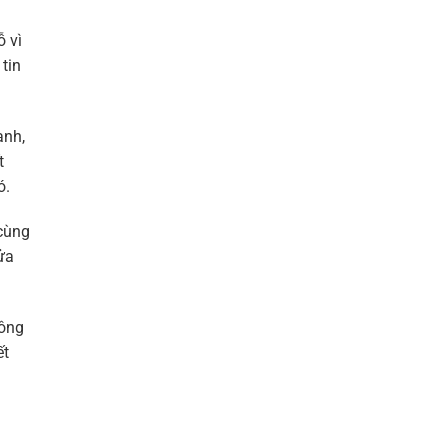
ỗ vì
tin
ạnh,
t
ó.
 cùng
ửa
hông
ết