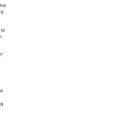
chơi
lý.
 từ
h.
h”
nh
ng