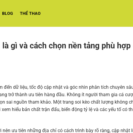
BLOG
THỂ THAO
 là gì và cách chọn nền tảng phù hợp
 đến dữ liệu, tốc độ cập nhật và góc nhìn phân tích chuyên sâu
ang trở thành ưu tiên hàng đầu. Không ít người tham gia cá cượ
chọn sai nguồn tham khảo. Một trang soi kèo chất lượng không ch
em hiểu bản chất trận đấu, biến động tỷ lệ và các yếu tố có th
i nên ưu tiên những địa chỉ có cách trình bày rõ ràng, cập nhật l