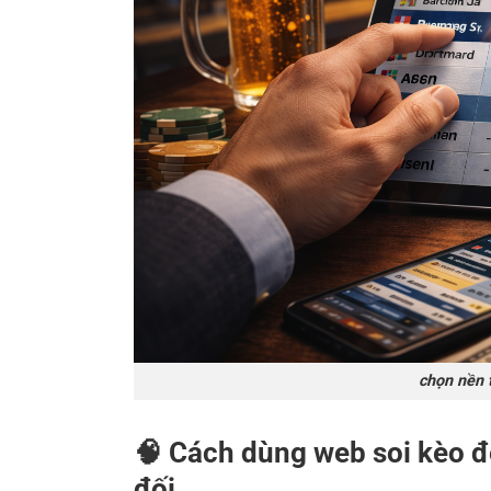
chọn nền 
🧠 Cách dùng web soi kèo để
đối