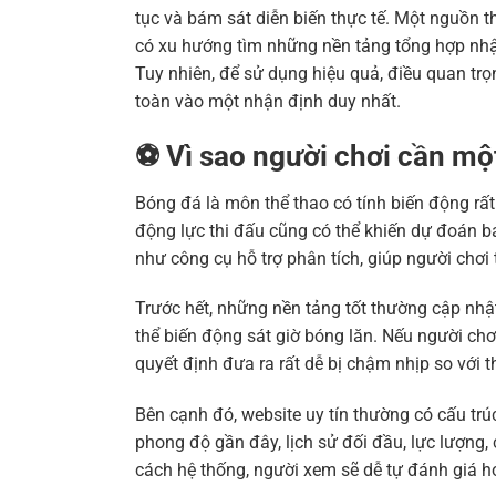
tục và bám sát diễn biến thực tế. Một nguồn
có xu hướng tìm những nền tảng tổng hợp nhận
Tuy nhiên, để sử dụng hiệu quả, điều quan trọ
toàn vào một nhận định duy nhất.
⚽ Vì sao người chơi cần một
Bóng đá là môn thể thao có tính biến động rất 
động lực thi đấu cũng có thể khiến dự đoán ba
như công cụ hỗ trợ phân tích, giúp người chơi 
Trước hết, những nền tảng tốt thường cập nhật t
thể biến động sát giờ bóng lăn. Nếu người ch
quyết định đưa ra rất dễ bị chậm nhịp so với t
Bên cạnh đó, website uy tín thường có cấu trú
phong độ gần đây, lịch sử đối đầu, lực lượng,
cách hệ thống, người xem sẽ dễ tự đánh giá hơ