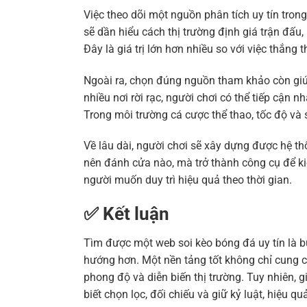
Việc theo dõi một nguồn phân tích uy tín trong 
sẽ dần hiểu cách thị trường định giá trận đấu,
Đây là giá trị lớn hơn nhiều so với việc thắng 
Ngoài ra, chọn đúng nguồn tham khảo còn giúp 
nhiều nơi rời rạc, người chơi có thể tiếp cận n
Trong môi trường cá cược thể thao, tốc độ và s
Về lâu dài, người chơi sẽ xây dựng được hệ thố
nên đánh cửa nào, mà trở thành công cụ để ki
người muốn duy trì hiệu quả theo thời gian.
✅ Kết luận
Tìm được một web soi kèo bóng đá uy tín là 
hướng hơn. Một nền tảng tốt không chỉ cung cấ
phong độ và diễn biến thị trường. Tuy nhiên, g
biết chọn lọc, đối chiếu và giữ kỷ luật, hiệu q