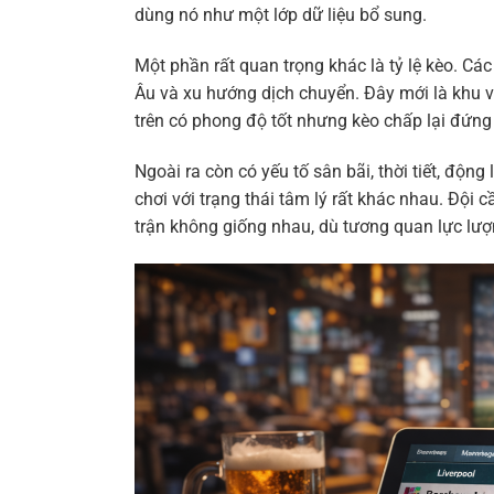
dùng nó như một lớp dữ liệu bổ sung.
Một phần rất quan trọng khác là tỷ lệ kèo. Các 
Âu và xu hướng dịch chuyển. Đây mới là khu vự
trên có phong độ tốt nhưng kèo chấp lại đứng 
Ngoài ra còn có yếu tố sân bãi, thời tiết, độn
chơi với trạng thái tâm lý rất khác nhau. Đội 
trận không giống nhau, dù tương quan lực lượ