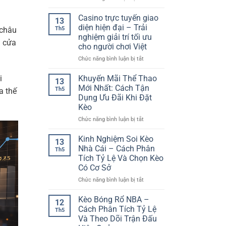
Kèo
–
Cá
Hợp
Yếu
Cược
Casino trực tuyến giao
13
Lý
tố
Thể
diện hiện đại – Trải
 châu
Th5
quan
Thao
nghiệm giải trí tối ưu
trọng
An
i cửa
cho người chơi Việt
cho
Toàn
trải
RR88
ở
Chức năng bình luận bị tắt
nghiệm
–
Casino
an
Cách
trực
i
Khuyến Mãi Thể Thao
13
toàn
Chơi
tuyến
Mới Nhất: Cách Tận
Th5
a thế
Có
giao
Dụng Ưu Đãi Khi Đặt
Kiểm
diện
Kèo
Soát
hiện
Và
đại
ở
Chức năng bình luận bị tắt
Trách
–
Khuyến
Nhiệm
Trải
Mãi
Kinh Nghiệm Soi Kèo
13
nghiệm
Thể
Nhà Cái – Cách Phân
Th5
giải
Thao
Tích Tỷ Lệ Và Chọn Kèo
trí
Mới
Có Cơ Sở
tối
Nhất:
ưu
Cách
ở
Chức năng bình luận bị tắt
cho
Tận
Kinh
người
Dụng
Nghiệm
Kèo Bóng Rổ NBA –
12
chơi
Ưu
Soi
Cách Phân Tích Tỷ Lệ
Th5
Việt
Đãi
Kèo
Và Theo Dõi Trận Đấu
Khi
Nhà