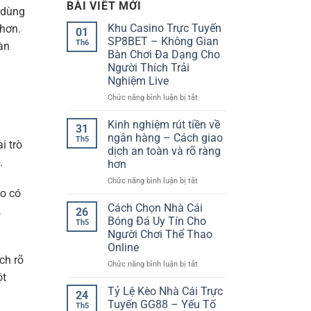
BÀI VIẾT MỚI
 dùng
Khu Casino Trực Tuyến
 hơn.
01
SP8BET – Không Gian
Th6
àn
Bàn Chơi Đa Dạng Cho
Người Thích Trải
Nghiệm Live
ở
Chức năng bình luận bị tắt
Khu
Casino
Kinh nghiệm rút tiền về
31
Trực
ngân hàng – Cách giao
Th5
i trò
Tuyến
dịch an toàn và rõ ràng
SP8BET
.
hơn
–
Không
ở
Chức năng bình luận bị tắt
Gian
èo có
Kinh
Bàn
nghiệm
Cách Chọn Nhà Cái
,
26
Chơi
rút
Bóng Đá Uy Tín Cho
Th5
Đa
tiền
Người Chơi Thể Thao
Dạng
về
Online
Cho
ngân
ch rõ
Người
hàng
ở
Chức năng bình luận bị tắt
Thích
–
Cách
ột
Trải
Cách
Chọn
Tỷ Lệ Kèo Nhà Cái Trực
24
Nghiệm
giao
Nhà
Tuyến GG88 – Yếu Tố
Th5
Live
dịch
Cái