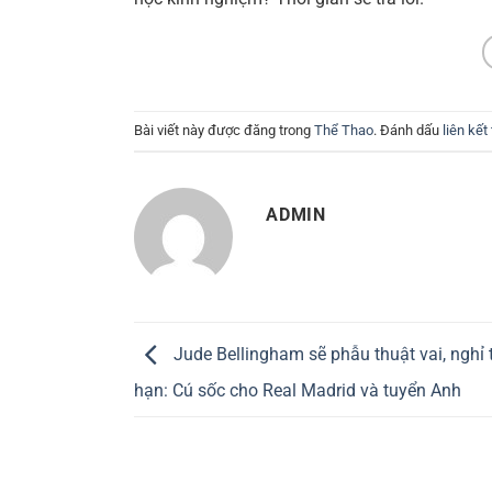
Bài viết này được đăng trong
Thể Thao
. Đánh dấu
liên kết
ADMIN
Jude Bellingham sẽ phẫu thuật vai, nghỉ 
hạn: Cú sốc cho Real Madrid và tuyển Anh