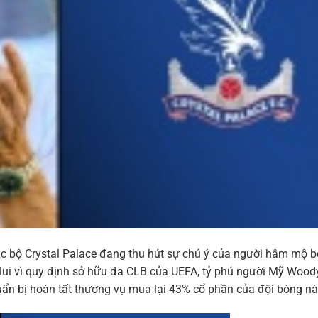
c bộ Crystal Palace đang thu hút sự chú ý của người hâm mộ 
t lui vì quy định sở hữu đa CLB của UEFA, tỷ phú người Mỹ Wood
uẩn bị hoàn tất thương vụ mua lại 43% cổ phần của đội bóng nà