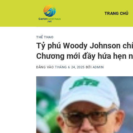
Bỏ
qua
TRANG CHỦ
nội
dung
THỂ THAO
Tỷ phú Woody Johnson chín
Chương mới đầy hứa hẹn 
ĐĂNG VÀO
THÁNG 6 24, 2025
BỞI
ADMIN