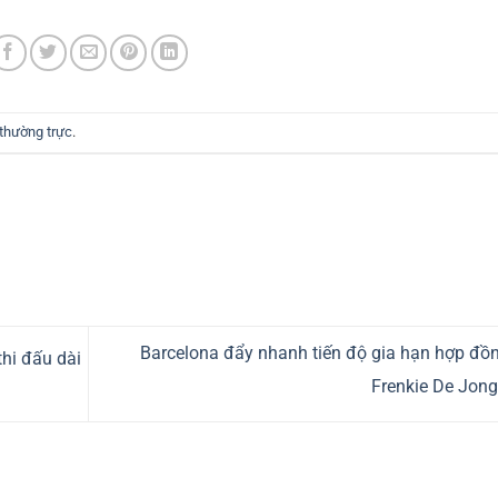
 thường trực
.
Barcelona đẩy nhanh tiến độ gia hạn hợp đồn
thi đấu dài
Frenkie De Jon