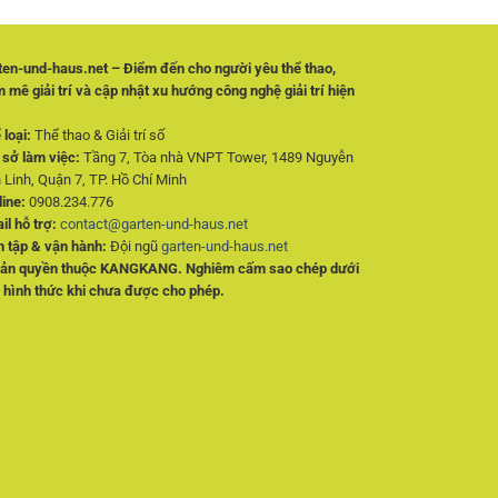
ten-und-haus.net – Điểm đến cho người yêu thể thao,
 mê giải trí và cập nhật xu hướng công nghệ giải trí hiện
.
 loại:
Thể thao & Giải trí số
 sở làm việc:
Tầng 7, Tòa nhà VNPT Tower, 1489 Nguyễn
 Linh, Quận 7, TP. Hồ Chí Minh
line:
0908.234.776
il hỗ trợ:
contact@garten-und-haus.net
n tập & vận hành:
Đội ngũ
garten-und-haus.net
ản quyền thuộc KANGKANG. Nghiêm cấm sao chép dưới
 hình thức khi chưa được cho phép.