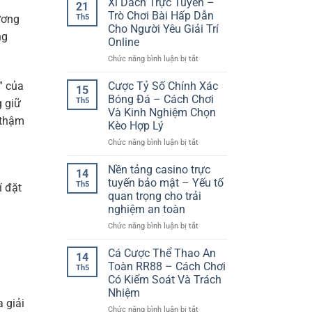
Xì Dách Trực Tuyến –
21
Số
Nguyên
Casino
Trò Chơi Bài Hấp Dẫn
Th5
ương
Tắc
Live
Cho Người Yêu Giải Trí
Giúp
Online
ng
Online
Chơi
–
An
Trải
ở
Chức năng bình luận bị tắt
Toàn
Nghiệm
Xì
Hơn
Giải
Dách
” của
Cược Tỷ Số Chính Xác
15
Trí
Trực
Bóng Đá – Cách Chơi
Th5
g giữ
Chân
Tuyến
Và Kinh Nghiệm Chọn
Thực
–
 thậm
Kèo Hợp Lý
Trên
Trò
Nền
Chơi
ở
Chức năng bình luận bị tắt
Tảng
Bài
Cược
Số
Hấp
Tỷ
Nền tảng casino trực
14
Dẫn
Số
tuyến bảo mật – Yếu tố
Th5
í đặt
Cho
Chính
quan trọng cho trải
Người
Xác
nghiệm an toàn
Yêu
Bóng
Giải
Đá
ở
Chức năng bình luận bị tắt
Trí
–
Nền
Online
Cách
tảng
Cá Cược Thể Thao An
14
Chơi
casino
Toàn RR88 – Cách Chơi
Th5
Và
trực
Có Kiểm Soát Và Trách
Kinh
tuyến
Nhiệm
Nghiệm
bảo
 giải
Chọn
mật
ở
Chức năng bình luận bị tắt