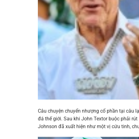
Câu chuyện chuyển nhượng cổ phần tại câu lạ
đá thế giới. Sau khi John Textor buộc phải rú
Johnson đã xuất hiện như một vị cứu tinh, ch