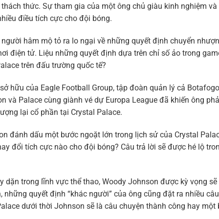
y thách thức. Sự tham gia của một ông chủ giàu kinh nghiệm và
iều điều tích cực cho đội bóng.
t người hâm mộ tỏ ra lo ngại về những quyết định chuyển nhượ
chơi điện tử. Liệu những quyết định dựa trên chỉ số ảo trong gam
alace trên đấu trường quốc tế?
 sở hữu của Eagle Football Group, tập đoàn quản lý cả Botafog
yon và Palace cùng giành vé dự Europa League đã khiến ông phả
ợng lại cổ phần tại Crystal Palace.
on đánh dấu một bước ngoặt lớn trong lịch sử của Crystal Palac
y đổi tích cực nào cho đội bóng? Câu trả lời sẽ được hé lộ tro
dày dặn trong lĩnh vực thể thao, Woody Johnson được kỳ vọng sẽ
n, những quyết định “khác người” của ông cũng đặt ra nhiều câu
l Palace dưới thời Johnson sẽ là câu chuyện thành công hay một 