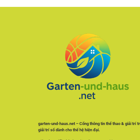
garten-und-haus.net – Cổng thông tin thể thao & giải trí 
giải trí số dành cho thế hệ hiện đại.