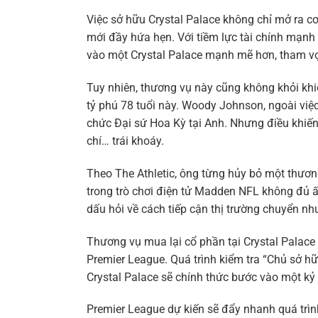
Việc sở hữu Crystal Palace không chỉ mở ra 
mới đầy hứa hẹn. Với tiềm lực tài chính mạn
vào một Crystal Palace mạnh mẽ hơn, tham vọ
Tuy nhiên, thương vụ này cũng không khỏi kh
tỷ phú 78 tuổi này. Woody Johnson, ngoài việ
chức Đại sứ Hoa Kỳ tại Anh. Nhưng điều khiến 
chí… trái khoáy.
Theo The Athletic, ông từng hủy bỏ một thương
trong trò chơi điện tử Madden NFL không đủ ấ
dấu hỏi về cách tiếp cận thị trường chuyển n
Thương vụ mua lại cổ phần tại Crystal Palace
Premier League. Quá trình kiểm tra “Chủ sở h
Crystal Palace sẽ chính thức bước vào một kỷ
Premier League dự kiến sẽ đẩy nhanh quá trình