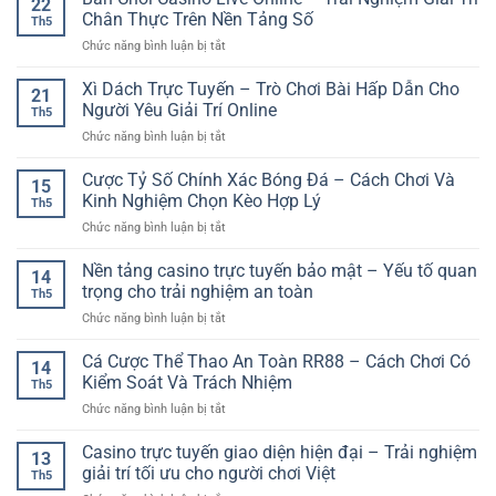
22
Vốn
Giải
Chân Thực Trên Nền Tảng Số
Trọng
Th5
Khi
Pháp
Khi
ở
Chức năng bình luận bị tắt
Cá
Giải
Cá
Bàn
Cược
Trí
Cược
Chơi
Xì Dách Trực Tuyến – Trò Chơi Bài Hấp Dẫn Cho
Bóng
Tiện
21
Thể
Casino
Đá
Người Yêu Giải Trí Online
Lợi
Thao
Th5
Live
–
Trong
Online
ở
Chức năng bình luận bị tắt
Online
Nguyên
Thời
Xì
–
Tắc
Đại
Dách
Cược Tỷ Số Chính Xác Bóng Đá – Cách Chơi Và
Trải
Giúp
15
Số
Trực
Nghiệm
Kinh Nghiệm Chọn Kèo Hợp Lý
Chơi
Th5
Tuyến
Giải
An
ở
Chức năng bình luận bị tắt
–
Trí
Toàn
Cược
Trò
Chân
Hơn
Tỷ
Nền tảng casino trực tuyến bảo mật – Yếu tố quan
Chơi
Thực
14
Số
Bài
trọng cho trải nghiệm an toàn
Trên
Th5
Chính
Hấp
Nền
ở
Chức năng bình luận bị tắt
Xác
Dẫn
Tảng
Nền
Bóng
Cho
Số
tảng
Cá Cược Thể Thao An Toàn RR88 – Cách Chơi Có
Đá
Người
14
casino
–
Kiểm Soát Và Trách Nhiệm
Yêu
Th5
trực
Cách
Giải
ở
Chức năng bình luận bị tắt
tuyến
Chơi
Trí
Cá
bảo
Và
Online
Cược
Casino trực tuyến giao diện hiện đại – Trải nghiệm
mật
Kinh
13
Thể
–
giải trí tối ưu cho người chơi Việt
Nghiệm
Th5
Thao
Yếu
Chọn