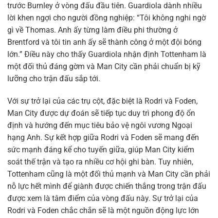
trước Burnley ở vòng đấu đầu tiên. Guardiola dành nhiều
lời khen ngợi cho người đồng nghiệp: “Tôi không nghi ngờ
gì về Thomas. Anh ấy từng làm điều phi thường ở
Brentford và tôi tin anh ấy sẽ thành công ở một đội bóng
lớn.” Điều này cho thấy Guardiola nhận định Tottenham là
một đối thủ đáng gờm và Man City cần phải chuẩn bị kỹ
lưỡng cho trận đấu sắp tới.
Với sự trở lại của các trụ cột, đặc biệt là Rodri và Foden,
Man City được dự đoán sẽ tiếp tục duy trì phong độ ổn
định và hướng đến mục tiêu bảo vệ ngôi vương Ngoại
hạng Anh. Sự kết hợp giữa Rodri và Foden sẽ mang đến
sức mạnh đáng kể cho tuyến giữa, giúp Man City kiểm
soát thế trận và tạo ra nhiều cơ hội ghi bàn. Tuy nhiên,
Tottenham cũng là một đối thủ mạnh và Man City cần phải
nỗ lực hết mình để giành được chiến thắng trong trận đấu
được xem là tâm điểm của vòng đấu này. Sự trở lại của
Rodri và Foden chắc chắn sẽ là một nguồn động lực lớn