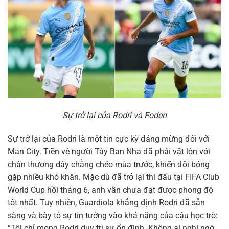
Sự trở lại của Rodri và Foden
Sự trở lại của Rodri là một tin cực kỳ đáng mừng đối với
Man City. Tiền vệ người Tây Ban Nha đã phải vật lộn với
chấn thương dây chằng chéo mùa trước, khiến đội bóng
gặp nhiều khó khăn. Mặc dù đã trở lại thi đấu tại FIFA Club
World Cup hồi tháng 6, anh vẫn chưa đạt được phong độ
tốt nhất. Tuy nhiên, Guardiola khẳng định Rodri đã sẵn
sàng và bày tỏ sự tin tưởng vào khả năng của cậu học trò:
“Tôi chỉ mong Rodri duy trì sự ổn định. Không ai nghi ngờ