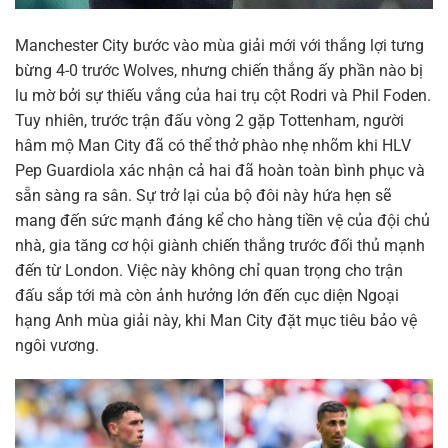
Manchester City bước vào mùa giải mới với thắng lợi tưng
bừng 4-0 trước Wolves, nhưng chiến thắng ấy phần nào bị
lu mờ bởi sự thiếu vắng của hai trụ cột Rodri và Phil Foden.
Tuy nhiên, trước trận đấu vòng 2 gặp Tottenham, người
hâm mộ Man City đã có thể thở phào nhẹ nhõm khi HLV
Pep Guardiola xác nhận cả hai đã hoàn toàn bình phục và
sẵn sàng ra sân. Sự trở lại của bộ đôi này hứa hẹn sẽ
mang đến sức mạnh đáng kể cho hàng tiền vệ của đội chủ
nhà, gia tăng cơ hội giành chiến thắng trước đối thủ mạnh
đến từ London. Việc này không chỉ quan trọng cho trận
đấu sắp tới mà còn ảnh hưởng lớn đến cục diện Ngoại
hạng Anh mùa giải này, khi Man City đặt mục tiêu bảo vệ
ngôi vương.