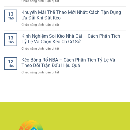
ở
Chức năng bình luận bị tắt
An
tố
Kèo
Casino
Toàn
quan
Hợp
trực
Khuyến Mãi Thể Thao Mới Nhất: Cách Tận Dụng
RR88
trọng
13
Lý
tuyến
–
Ưu Đãi Khi Đặt Kèo
cho
Th5
giao
Cách
trải
ở
Chức năng bình luận bị tắt
diện
Chơi
nghiệm
Khuyến
hiện
Có
an
Mãi
Kinh Nghiệm Soi Kèo Nhà Cái – Cách Phân Tích
đại
Kiểm
13
toàn
Thể
–
Tỷ Lệ Và Chọn Kèo Có Cơ Sở
Soát
Th5
Thao
Trải
Và
ở
Chức năng bình luận bị tắt
Mới
nghiệm
Trách
Kinh
Nhất:
giải
Nhiệm
Nghiệm
Kèo Bóng Rổ NBA – Cách Phân Tích Tỷ Lệ Và
Cách
trí
12
Soi
Tận
Theo Dõi Trận Đấu Hiệu Quả
tối
Th5
Kèo
Dụng
ưu
ở
Chức năng bình luận bị tắt
Nhà
Ưu
cho
Kèo
Cái
Đãi
người
Bóng
–
Khi
chơi
Rổ
Cách
Đặt
Việt
NBA
Phân
Kèo
–
Tích
Cách
Tỷ
Phân
Lệ
Tích
Và
Tỷ
Chọn
Lệ
Kèo
Và
Có