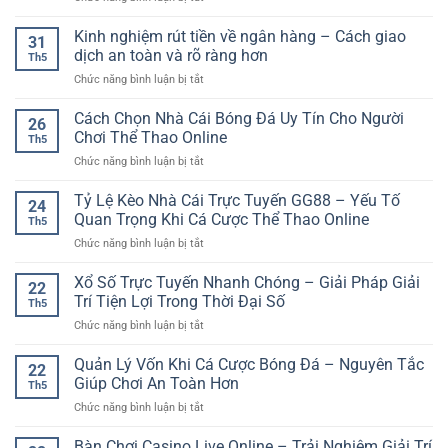
Khu
Casino
Kinh nghiệm rút tiền về ngân hàng – Cách giao
31
Trực
dịch an toàn và rõ ràng hơn
Th5
Tuyến
ở
Chức năng bình luận bị tắt
SP8BET
Kinh
–
nghiệm
Cách Chọn Nhà Cái Bóng Đá Uy Tín Cho Người
Không
26
rút
Gian
Chơi Thể Thao Online
Th5
tiền
Bàn
ở
Chức năng bình luận bị tắt
về
Chơi
Cách
ngân
Đa
Chọn
Tỷ Lệ Kèo Nhà Cái Trực Tuyến GG88 – Yếu Tố
hàng
Dạng
24
Nhà
–
Quan Trọng Khi Cá Cược Thể Thao Online
Cho
Th5
Cái
Cách
Người
ở
Chức năng bình luận bị tắt
Bóng
giao
Thích
Tỷ
Đá
dịch
Trải
Lệ
Xổ Số Trực Tuyến Nhanh Chóng – Giải Pháp Giải
Uy
an
22
Nghiệm
Kèo
Tín
Trí Tiện Lợi Trong Thời Đại Số
toàn
Live
Th5
Nhà
Cho
và
ở
Chức năng bình luận bị tắt
Cái
Người
rõ
Xổ
Trực
Chơi
ràng
Số
Quản Lý Vốn Khi Cá Cược Bóng Đá – Nguyên Tắc
Tuyến
Thể
22
hơn
Trực
GG88
Giúp Chơi An Toàn Hơn
Thao
Th5
Tuyến
–
Online
ở
Chức năng bình luận bị tắt
Nhanh
Yếu
Quản
Chóng
Tố
Lý
Bàn Chơi Casino Live Online – Trải Nghiệm Giải Trí
–
Quan