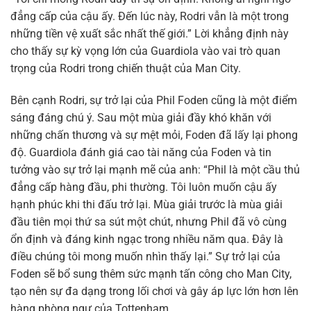
đẳng cấp của cậu ấy. Đến lúc này, Rodri vẫn là một trong
những tiền vệ xuất sắc nhất thế giới.” Lời khẳng định này
cho thấy sự kỳ vọng lớn của Guardiola vào vai trò quan
trọng của Rodri trong chiến thuật của Man City.
Bên cạnh Rodri, sự trở lại của Phil Foden cũng là một điểm
sáng đáng chú ý. Sau một mùa giải đầy khó khăn với
những chấn thương và sự mệt mỏi, Foden đã lấy lại phong
độ. Guardiola đánh giá cao tài năng của Foden và tin
tưởng vào sự trở lại mạnh mẽ của anh: “Phil là một cầu thủ
đẳng cấp hàng đầu, phi thường. Tôi luôn muốn cậu ấy
hạnh phúc khi thi đấu trở lại. Mùa giải trước là mùa giải
đầu tiên mọi thứ sa sút một chút, nhưng Phil đã vô cùng
ổn định và đáng kinh ngạc trong nhiều năm qua. Đây là
điều chúng tôi mong muốn nhìn thấy lại.” Sự trở lại của
Foden sẽ bổ sung thêm sức mạnh tấn công cho Man City,
tạo nên sự đa dạng trong lối chơi và gây áp lực lớn hơn lên
hàng phòng ngự của Tottenham.