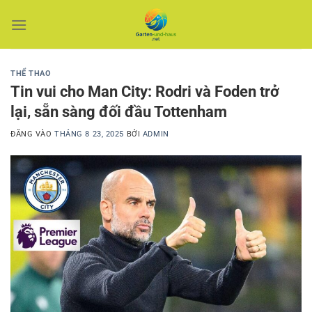
Bỏ
qua
nội
dung
THỂ THAO
Tin vui cho Man City: Rodri và Foden trở
lại, sẵn sàng đối đầu Tottenham
ĐĂNG VÀO
THÁNG 8 23, 2025
BỞI
ADMIN