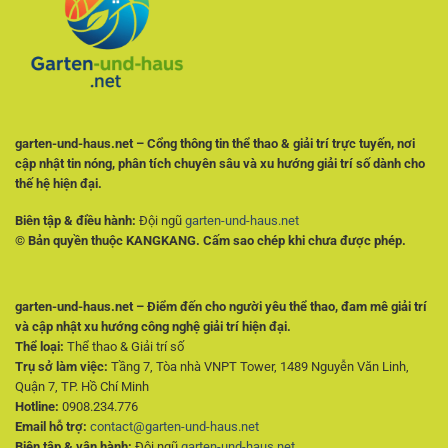
Theo
Cơ
Dõi
Sở
Trận
Đấu
Hiệu
Quả
garten-und-haus.net – Cổng thông tin thể thao & giải trí trực tuyến, nơi
cập nhật tin nóng, phân tích chuyên sâu và xu hướng giải trí số dành cho
thế hệ hiện đại.
Biên tập & điều hành:
Đội ngũ
garten-und-haus.net
© Bản quyền thuộc KANGKANG. Cấm sao chép khi chưa được phép.
garten-und-haus.net – Điểm đến cho người yêu thể thao, đam mê giải trí
và cập nhật xu hướng công nghệ giải trí hiện đại.
Thể loại:
Thể thao & Giải trí số
Trụ sở làm việc:
Tầng 7, Tòa nhà VNPT Tower, 1489 Nguyễn Văn Linh,
Quận 7, TP. Hồ Chí Minh
Hotline:
0908.234.776
Email hỗ trợ:
contact@garten-und-haus.net
Biên tập & vận hành:
Đội ngũ
garten-und-haus.net