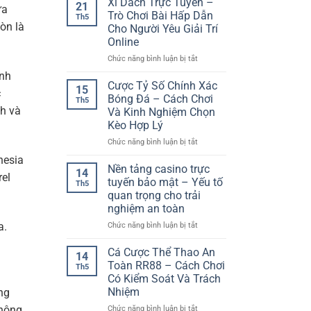
Xì Dách Trực Tuyến –
21
ừa
Số
Nguyên
Casino
Trò Chơi Bài Hấp Dẫn
Th5
Tắc
Live
òn là
Cho Người Yêu Giải Trí
Giúp
Online
Online
Chơi
–
An
Trải
ở
Chức năng bình luận bị tắt
Toàn
Nghiệm
Xì
Anh
Hơn
Giải
Dách
Cược Tỷ Số Chính Xác
15
c
Trí
Trực
Bóng Đá – Cách Chơi
Th5
Chân
Tuyến
ch và
Và Kinh Nghiệm Chọn
Thực
–
Kèo Hợp Lý
Trên
Trò
Nền
Chơi
ở
Chức năng bình luận bị tắt
Tảng
Bài
Cược
nesia
Số
Hấp
Tỷ
Nền tảng casino trực
14
rel
Dẫn
Số
tuyến bảo mật – Yếu tố
Th5
Cho
Chính
quan trọng cho trải
Người
Xác
nghiệm an toàn
Yêu
Bóng
Giải
Đá
a.
ở
Chức năng bình luận bị tắt
Trí
–
Nền
Online
Cách
tảng
Cá Cược Thể Thao An
14
Chơi
casino
Toàn RR88 – Cách Chơi
Th5
Và
trực
Có Kiểm Soát Và Trách
Kinh
tuyến
Nhiệm
ng
Nghiệm
bảo
Chọn
mật
ở
không
Chức năng bình luận bị tắt