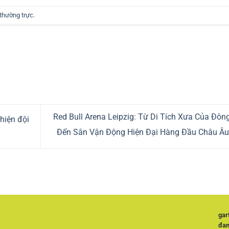
 thường trực
.
Red Bull Arena Leipzig: Từ Di Tích Xưa Của Đôn
hiện đội
Đến Sân Vận Động Hiện Đại Hàng Đầu Châu Â
gar
đam