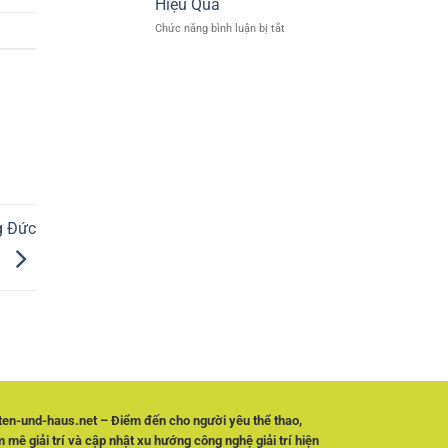
Hiệu Quả
Đặt
Cái
Kèo
–
ở
Chức năng bình luận bị tắt
Cách
Kèo
Phân
Bóng
Tích
Rổ
Tỷ
NBA
Lệ
–
Và
Cách
Chọn
Phân
Kèo
Tích
Có
Tỷ
Cơ
Lệ
Sở
Và
g Đức
Theo
Dõi
u
Trận
Đấu
Hiệu
Quả
ten-und-haus.net – Điểm đến cho người yêu thể thao,
 mê giải trí và cập nhật xu hướng công nghệ giải trí hiện