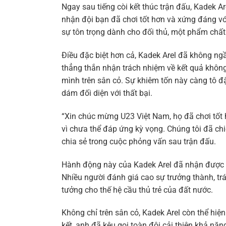
Ngay sau tiếng còi kết thúc trận đấu, Kadek 
nhận đội bạn đã chơi tốt hơn và xứng đáng vớ
sự tôn trọng dành cho đối thủ, một phẩm chất
Điều đặc biệt hơn cả, Kadek Arel đã không ngầ
thẳng thắn nhận trách nhiệm về kết quả khôn
mình trên sân cỏ. Sự khiêm tốn này càng tô đậ
dám đối diện với thất bại.
“Xin chúc mừng U23 Việt Nam, họ đã chơi tốt 
vì chưa thể đáp ứng kỳ vọng. Chúng tôi đã ch
chia sẻ trong cuộc phỏng vấn sau trận đấu.
Hành động này của Kadek Arel đã nhận được s
Nhiều người đánh giá cao sự trưởng thành, trá
tưởng cho thế hệ cầu thủ trẻ của đất nước.
Không chỉ trên sân cỏ, Kadek Arel còn thể hiện
kết, anh đã kêu gọi toàn đội cải thiện khả năn