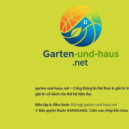
garten-und-haus.net – Cổng thông tin thể thao & giải trí 
giải trí số dành cho thế hệ hiện đại.
Biên tập & điều hành:
Đội ngũ
garten-und-haus.net
© Bản quyền thuộc KANGKANG. Cấm sao chép khi chưa 