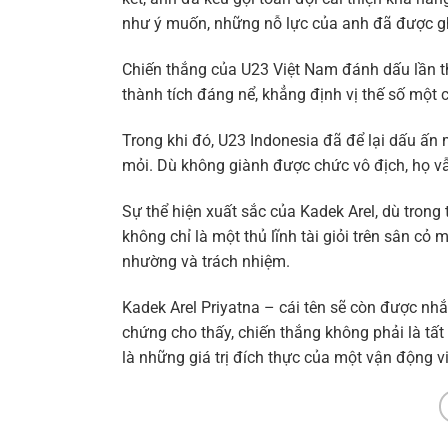
như ý muốn, những nỗ lực của anh đã được g
Chiến thắng của U23 Việt Nam đánh dấu lần th
thành tích đáng nể, khẳng định vị thế số một 
Trong khi đó, U23 Indonesia đã để lại dấu ấn 
mỏi. Dù không giành được chức vô địch, họ v
Sự thể hiện xuất sắc của Kadek Arel, dù tron
không chỉ là một thủ lĩnh tài giỏi trên sân cỏ
nhường và trách nhiệm.
Kadek Arel Priyatna – cái tên sẽ còn được nhắ
chứng cho thấy, chiến thắng không phải là tấ
là những giá trị đích thực của một vận động v