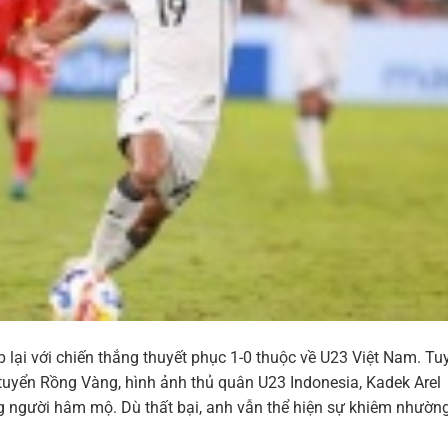
ại với chiến thắng thuyết phục 1-0 thuộc về U23 Việt Nam. Tu
 tuyển Rồng Vàng, hình ảnh thủ quân U23 Indonesia, Kadek Arel
ng người hâm mộ. Dù thất bại, anh vẫn thể hiện sự khiêm nhường