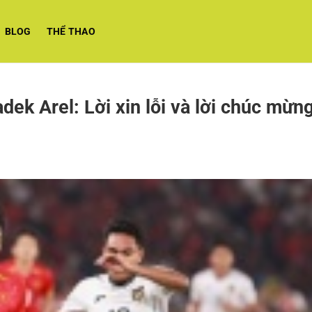
BLOG
THỂ THAO
ek Arel: Lời xin lỗi và lời chúc mừn