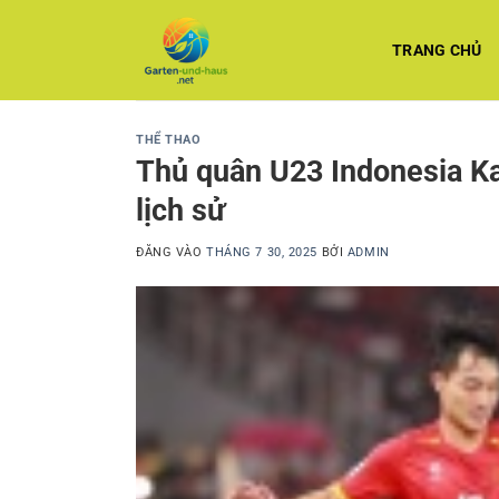
Bỏ
qua
TRANG CHỦ
nội
dung
THỂ THAO
Thủ quân U23 Indonesia Kad
lịch sử
ĐĂNG VÀO
THÁNG 7 30, 2025
BỞI
ADMIN