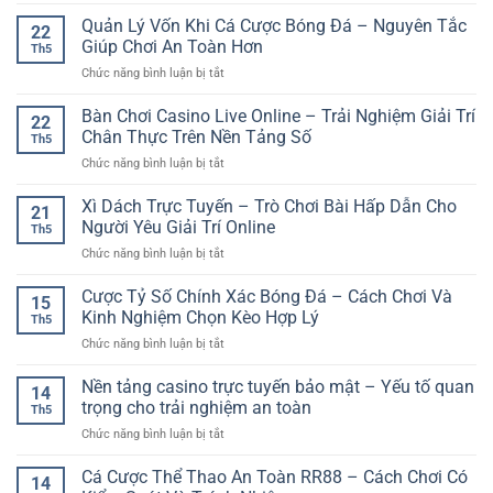
Xổ
Trực
Chơi
ràng
Số
Quản Lý Vốn Khi Cá Cược Bóng Đá – Nguyên Tắc
Tuyến
Thể
22
hơn
Trực
GG88
Giúp Chơi An Toàn Hơn
Thao
Th5
Tuyến
–
Online
ở
Chức năng bình luận bị tắt
Nhanh
Yếu
Quản
Chóng
Tố
Lý
Bàn Chơi Casino Live Online – Trải Nghiệm Giải Trí
–
Quan
22
Vốn
Giải
Chân Thực Trên Nền Tảng Số
Trọng
Th5
Khi
Pháp
Khi
ở
Chức năng bình luận bị tắt
Cá
Giải
Cá
Bàn
Cược
Trí
Cược
Chơi
Xì Dách Trực Tuyến – Trò Chơi Bài Hấp Dẫn Cho
Bóng
Tiện
21
Thể
Casino
Đá
Người Yêu Giải Trí Online
Lợi
Thao
Th5
Live
–
Trong
Online
ở
Chức năng bình luận bị tắt
Online
Nguyên
Thời
Xì
–
Tắc
Đại
Dách
Cược Tỷ Số Chính Xác Bóng Đá – Cách Chơi Và
Trải
Giúp
15
Số
Trực
Nghiệm
Kinh Nghiệm Chọn Kèo Hợp Lý
Chơi
Th5
Tuyến
Giải
An
ở
Chức năng bình luận bị tắt
–
Trí
Toàn
Cược
Trò
Chân
Hơn
Tỷ
Nền tảng casino trực tuyến bảo mật – Yếu tố quan
Chơi
Thực
14
Số
Bài
trọng cho trải nghiệm an toàn
Trên
Th5
Chính
Hấp
Nền
ở
Chức năng bình luận bị tắt
Xác
Dẫn
Tảng
Nền
Bóng
Cho
Số
tảng
Cá Cược Thể Thao An Toàn RR88 – Cách Chơi Có
Đá
Người
14
casino
–