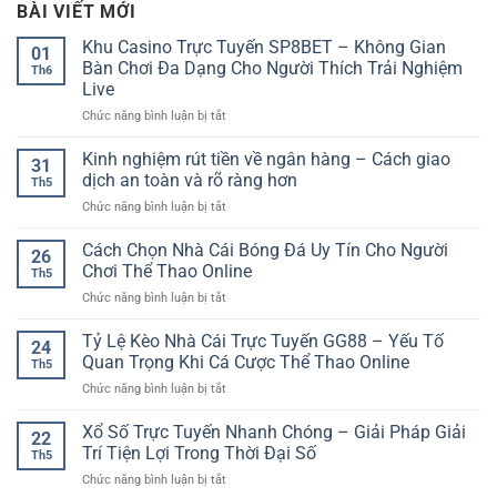
BÀI VIẾT MỚI
Khu Casino Trực Tuyến SP8BET – Không Gian
01
Bàn Chơi Đa Dạng Cho Người Thích Trải Nghiệm
Th6
Live
ở
Chức năng bình luận bị tắt
Khu
Casino
Kinh nghiệm rút tiền về ngân hàng – Cách giao
31
Trực
dịch an toàn và rõ ràng hơn
Th5
Tuyến
ở
Chức năng bình luận bị tắt
SP8BET
Kinh
–
nghiệm
Cách Chọn Nhà Cái Bóng Đá Uy Tín Cho Người
Không
26
rút
Gian
Chơi Thể Thao Online
Th5
tiền
Bàn
ở
Chức năng bình luận bị tắt
về
Chơi
Cách
ngân
Đa
Chọn
Tỷ Lệ Kèo Nhà Cái Trực Tuyến GG88 – Yếu Tố
hàng
Dạng
24
Nhà
–
Quan Trọng Khi Cá Cược Thể Thao Online
Cho
Th5
Cái
Cách
Người
ở
Chức năng bình luận bị tắt
Bóng
giao
Thích
Tỷ
Đá
dịch
Trải
Lệ
Xổ Số Trực Tuyến Nhanh Chóng – Giải Pháp Giải
Uy
an
22
Nghiệm
Kèo
Tín
Trí Tiện Lợi Trong Thời Đại Số
toàn
Live
Th5
Nhà
Cho
và
ở
Chức năng bình luận bị tắt
Cái
Người
rõ