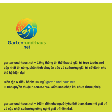
Cách
Tỷ
Phân
Lệ
Tích
Và
Tỷ
Chọn
Lệ
Kèo
Và
Có
Theo
Cơ
Dõi
Sở
Trận
Đấu
Hiệu
Quả
garten-und-haus.net – Cổng thông tin thể thao & giải trí trực tuyến, nơi
cập nhật tin nóng, phân tích chuyên sâu và xu hướng giải trí số dành cho
thế hệ hiện đại.
Biên tập & điều hành:
Đội ngũ
garten-und-haus.net
© Bản quyền thuộc KANGKANG. Cấm sao chép khi chưa được phép.
garten-und-haus.net – Điểm đến cho người yêu thể thao, đam mê giải trí
và cập nhật xu hướng công nghệ giải trí hiện đại.