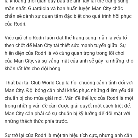
là khoảng thời gian quý báu để anh lấy lại thể trạng sung
mãn nhất. Guardiola và ban huấn luyện Man City chắc
chắn sẽ dành sự quan tâm đặc biệt cho quá trình hồi phục
của Rodri.
Việc giữ cho Rodri luôn đạt thể trạng sung mãn là yếu tố
then chốt để Man City tái thiết sức mạnh tuyến giữa. Sự
hiện diện của Rodri là vô cùng quan trọng trong lối chơi
của Man City, và sự vắng mặt của anh sẽ gây ra những khó
khăn rất lớn cho đội bóng.
Thất bại tại Club World Cup là hồi chuông cảnh tỉnh đối với
Man City. Đội bóng cần phải khắc phục những điểm yếu để
chuẩn bị cho mùa giải mới. Vấn đề thể lực của Rodri là một
trong những vấn đề cần được giải quyết một cách triệt để.
Man City cần phải có sự chuẩn bị kỹ lưỡng để đối mặt với
những thách thức phía trước.
Sự trở lại của Rodri là một tín hiệu tích cực, nhưng anh cần