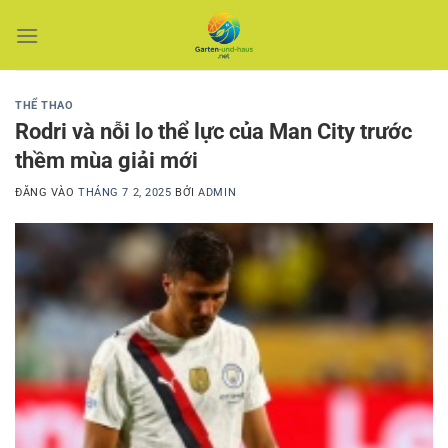
Bỏ
qua
nội
dung
THỂ THAO
Rodri và nỗi lo thể lực của Man City trước
thềm mùa giải mới
ĐĂNG VÀO
THÁNG 7 2, 2025
BỞI
ADMIN