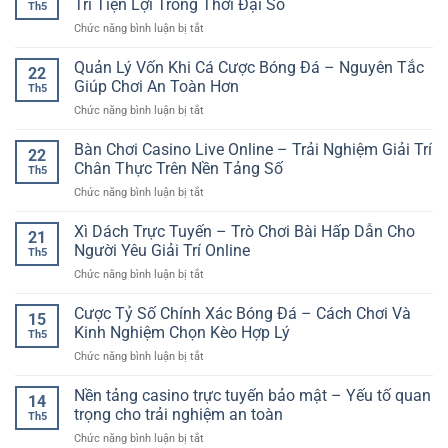
Trí Tiện Lợi Trong Thời Đại Số
toàn
Live
Th5
Nhà
Cho
và
ở
Chức năng bình luận bị tắt
Cái
Người
rõ
Xổ
Trực
Chơi
ràng
Số
Quản Lý Vốn Khi Cá Cược Bóng Đá – Nguyên Tắc
Tuyến
Thể
22
hơn
Trực
GG88
Giúp Chơi An Toàn Hơn
Thao
Th5
Tuyến
–
Online
ở
Chức năng bình luận bị tắt
Nhanh
Yếu
Quản
Chóng
Tố
Lý
Bàn Chơi Casino Live Online – Trải Nghiệm Giải Trí
–
Quan
22
Vốn
Giải
Chân Thực Trên Nền Tảng Số
Trọng
Th5
Khi
Pháp
Khi
ở
Chức năng bình luận bị tắt
Cá
Giải
Cá
Bàn
Cược
Trí
Cược
Chơi
Xì Dách Trực Tuyến – Trò Chơi Bài Hấp Dẫn Cho
Bóng
Tiện
21
Thể
Casino
Đá
Người Yêu Giải Trí Online
Lợi
Thao
Th5
Live
–
Trong
Online
ở
Chức năng bình luận bị tắt
Online
Nguyên
Thời
Xì
–
Tắc
Đại
Dách
Cược Tỷ Số Chính Xác Bóng Đá – Cách Chơi Và
Trải
Giúp
15
Số
Trực
Nghiệm
Kinh Nghiệm Chọn Kèo Hợp Lý
Chơi
Th5
Tuyến
Giải
An
ở
Chức năng bình luận bị tắt
–
Trí
Toàn
Cược
Trò
Chân
Hơn
Tỷ
Nền tảng casino trực tuyến bảo mật – Yếu tố quan
Chơi
Thực
14
Số
Bài
trọng cho trải nghiệm an toàn
Trên
Th5
Chính
Hấp
Nền
ở
Chức năng bình luận bị tắt
Xác
Dẫn
Tảng