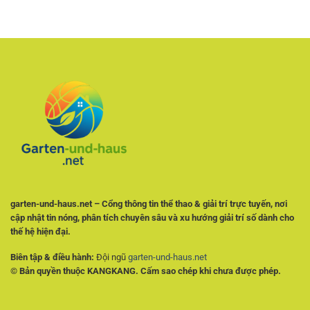
Rổ
Cách
Đặt
Việt
NBA
Phân
Kèo
–
Tích
Cách
Tỷ
Phân
Lệ
Tích
Và
Tỷ
Chọn
Lệ
Kèo
Và
Có
Theo
Cơ
Dõi
Sở
Trận
Đấu
Hiệu
Quả
garten-und-haus.net – Cổng thông tin thể thao & giải trí trực tuyến, nơi
cập nhật tin nóng, phân tích chuyên sâu và xu hướng giải trí số dành cho
thế hệ hiện đại.
Biên tập & điều hành:
Đội ngũ
garten-und-haus.net
© Bản quyền thuộc KANGKANG. Cấm sao chép khi chưa được phép.