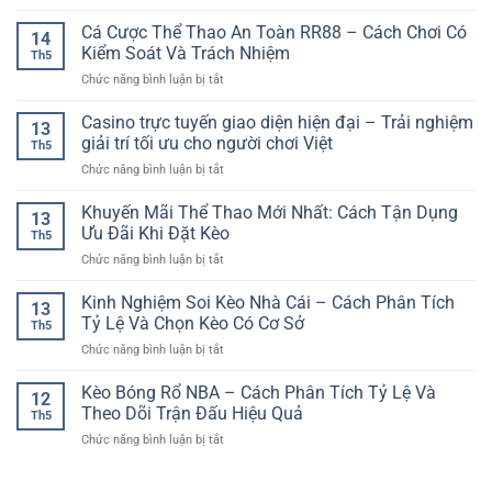
Nền
Bóng
Cho
Số
tảng
Cá Cược Thể Thao An Toàn RR88 – Cách Chơi Có
Đá
Người
14
casino
–
Kiểm Soát Và Trách Nhiệm
Yêu
Th5
trực
Cách
Giải
ở
Chức năng bình luận bị tắt
tuyến
Chơi
Trí
Cá
bảo
Và
Online
Cược
Casino trực tuyến giao diện hiện đại – Trải nghiệm
mật
Kinh
13
Thể
–
giải trí tối ưu cho người chơi Việt
Nghiệm
Th5
Thao
Yếu
Chọn
ở
Chức năng bình luận bị tắt
An
tố
Kèo
Casino
Toàn
quan
Hợp
trực
Khuyến Mãi Thể Thao Mới Nhất: Cách Tận Dụng
RR88
trọng
13
Lý
tuyến
–
Ưu Đãi Khi Đặt Kèo
cho
Th5
giao
Cách
trải
ở
Chức năng bình luận bị tắt
diện
Chơi
nghiệm
Khuyến
hiện
Có
an
Mãi
Kinh Nghiệm Soi Kèo Nhà Cái – Cách Phân Tích
đại
Kiểm
13
toàn
Thể
–
Tỷ Lệ Và Chọn Kèo Có Cơ Sở
Soát
Th5
Thao
Trải
Và
ở
Chức năng bình luận bị tắt
Mới
nghiệm
Trách
Kinh
Nhất:
giải
Nhiệm
Nghiệm
Kèo Bóng Rổ NBA – Cách Phân Tích Tỷ Lệ Và
Cách
trí
12
Soi
Tận
Theo Dõi Trận Đấu Hiệu Quả
tối
Th5
Kèo
Dụng
ưu
ở
Chức năng bình luận bị tắt
Nhà
Ưu
cho
Kèo
Cái
Đãi
người
Bóng
–
Khi
chơi