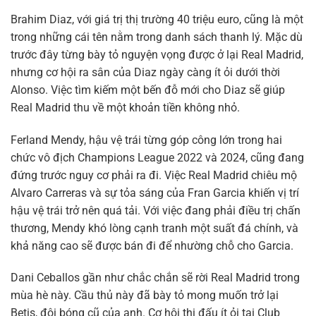
Brahim Diaz, với giá trị thị trường 40 triệu euro, cũng là một
trong những cái tên nằm trong danh sách thanh lý. Mặc dù
trước đây từng bày tỏ nguyện vọng được ở lại Real Madrid,
nhưng cơ hội ra sân của Diaz ngày càng ít ỏi dưới thời
Alonso. Việc tìm kiếm một bến đỗ mới cho Diaz sẽ giúp
Real Madrid thu về một khoản tiền không nhỏ.
Ferland Mendy, hậu vệ trái từng góp công lớn trong hai
chức vô địch Champions League 2022 và 2024, cũng đang
đứng trước nguy cơ phải ra đi. Việc Real Madrid chiêu mộ
Alvaro Carreras và sự tỏa sáng của Fran Garcia khiến vị trí
hậu vệ trái trở nên quá tải. Với việc đang phải điều trị chấn
thương, Mendy khó lòng cạnh tranh một suất đá chính, và
khả năng cao sẽ được bán đi để nhường chỗ cho Garcia.
Dani Ceballos gần như chắc chắn sẽ rời Real Madrid trong
mùa hè này. Cầu thủ này đã bày tỏ mong muốn trở lại
Betis, đội bóng cũ của anh. Cơ hội thi đấu ít ỏi tại Club