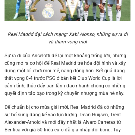
Real Madrid đại cách mạng: Xabi Alonso, những sự ra đi
và tham vọng mới
Sự ra đi của Ancelotti để lại một khoảng trống lớn, nhưng
cũng mở ra cơ hội để Real Madrid trẻ hóa đội hình và xây
dựng một lối chơi mới mẻ, năng động hơn. Kết quả đáng
thất vọng 0-4 trước PSG ở bán kết Club World Cup là lời
cảnh tỉnh, thúc đẩy ban lãnh đạo nhanh chóng có những
quyết định táo bạo trong kỳ chuyển nhượng mùa hè này.
Để chuẩn bị cho mùa giải mới, Real Madrid đã có những
sự bổ sung đáng kể vào lực lượng. Dean Huijsen, Trent
Alexander-Arnold và mới đây nhất là Alvaro Carreras từ
Benfica với giá 50 triệu euro đã gia nhập đội bóng. Tuy