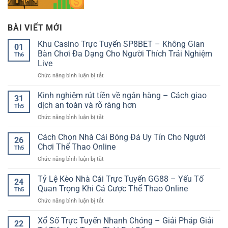
BÀI VIẾT MỚI
Khu Casino Trực Tuyến SP8BET – Không Gian
01
Bàn Chơi Đa Dạng Cho Người Thích Trải Nghiệm
Th6
Live
ở
Chức năng bình luận bị tắt
Khu
Casino
Kinh nghiệm rút tiền về ngân hàng – Cách giao
31
Trực
dịch an toàn và rõ ràng hơn
Th5
Tuyến
ở
Chức năng bình luận bị tắt
SP8BET
Kinh
–
nghiệm
Cách Chọn Nhà Cái Bóng Đá Uy Tín Cho Người
Không
26
rút
Gian
Chơi Thể Thao Online
Th5
tiền
Bàn
ở
Chức năng bình luận bị tắt
về
Chơi
Cách
ngân
Đa
Chọn
Tỷ Lệ Kèo Nhà Cái Trực Tuyến GG88 – Yếu Tố
hàng
Dạng
24
Nhà
–
Quan Trọng Khi Cá Cược Thể Thao Online
Cho
Th5
Cái
Cách
Người
ở
Chức năng bình luận bị tắt
Bóng
giao
Thích
Tỷ
Đá
dịch
Trải
Lệ
Xổ Số Trực Tuyến Nhanh Chóng – Giải Pháp Giải
Uy
an
22
Nghiệm
Kèo
Tín