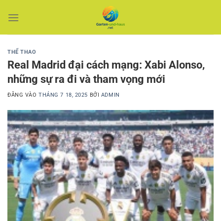
Bỏ
qua
nội
dung
THỂ THAO
Real Madrid đại cách mạng: Xabi Alonso,
những sự ra đi và tham vọng mới
ĐĂNG VÀO
THÁNG 7 18, 2025
BỞI
ADMIN