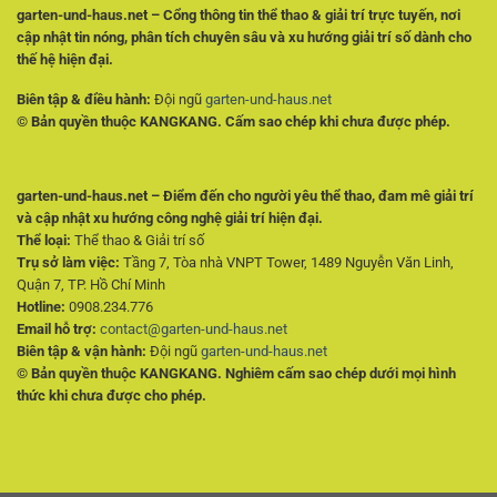
garten-und-haus.net – Cổng thông tin thể thao & giải trí trực tuyến, nơi
cập nhật tin nóng, phân tích chuyên sâu và xu hướng giải trí số dành cho
thế hệ hiện đại.
Biên tập & điều hành:
Đội ngũ
garten-und-haus.net
© Bản quyền thuộc KANGKANG. Cấm sao chép khi chưa được phép.
garten-und-haus.net – Điểm đến cho người yêu thể thao, đam mê giải trí
và cập nhật xu hướng công nghệ giải trí hiện đại.
Thể loại:
Thể thao & Giải trí số
Trụ sở làm việc:
Tầng 7, Tòa nhà VNPT Tower, 1489 Nguyễn Văn Linh,
Quận 7, TP. Hồ Chí Minh
Hotline:
0908.234.776
Email hỗ trợ:
contact@garten-und-haus.net
Biên tập & vận hành:
Đội ngũ
garten-und-haus.net
© Bản quyền thuộc KANGKANG. Nghiêm cấm sao chép dưới mọi hình
thức khi chưa được cho phép.