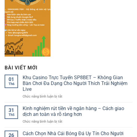
BÀI VIẾT MỚI
Khu Casino Trực Tuyến SP8BET – Không Gian
01
Bàn Chơi Đa Dạng Cho Người Thích Trải Nghiệm
Th6
Live
ở
Chức năng bình luận bị tắt
Khu
Casino
Kinh nghiệm rút tiền về ngân hàng – Cách giao
31
Trực
dịch an toàn và rõ ràng hơn
Th5
Tuyến
ở
Chức năng bình luận bị tắt
SP8BET
Kinh
–
nghiệm
Cách Chọn Nhà Cái Bóng Đá Uy Tín Cho Người
Không
26
rút