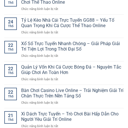
Gian
Chơi Thể Thao Online
Th5
tiền
Bàn
ở
Chức năng bình luận bị tắt
về
Chơi
Cách
ngân
Đa
Chọn
Tỷ Lệ Kèo Nhà Cái Trực Tuyến GG88 – Yếu Tố
hàng
Dạng
24
Nhà
–
Quan Trọng Khi Cá Cược Thể Thao Online
Cho
Th5
Cái
Cách
Người
ở
Chức năng bình luận bị tắt
Bóng
giao
Thích
Tỷ
Đá
dịch
Trải
Lệ
Xổ Số Trực Tuyến Nhanh Chóng – Giải Pháp Giải
Uy
an
22
Nghiệm
Kèo
Tín
Trí Tiện Lợi Trong Thời Đại Số
toàn
Live
Th5
Nhà
Cho
và
ở
Chức năng bình luận bị tắt
Cái
Người
rõ
Xổ
Trực
Chơi
ràng
Số
Quản Lý Vốn Khi Cá Cược Bóng Đá – Nguyên Tắc
Tuyến
Thể
22
hơn
Trực
GG88
Giúp Chơi An Toàn Hơn
Thao
Th5
Tuyến
–
Online
ở
Chức năng bình luận bị tắt
Nhanh
Yếu
Quản
Chóng
Tố
Lý
Bàn Chơi Casino Live Online – Trải Nghiệm Giải Trí
–
Quan
22
Vốn
Giải
Chân Thực Trên Nền Tảng Số
Trọng
Th5
Khi
Pháp
Khi
ở
Chức năng bình luận bị tắt
Cá
Giải
Cá
Bàn
Cược
Trí
Cược
Chơi
Xì Dách Trực Tuyến – Trò Chơi Bài Hấp Dẫn Cho
Bóng
Tiện
21
Thể
Casino
Đá
Người Yêu Giải Trí Online
Lợi
Thao
Th5
Live
–
Trong
Online
ở
Chức năng bình luận bị tắt
Online
Nguyên