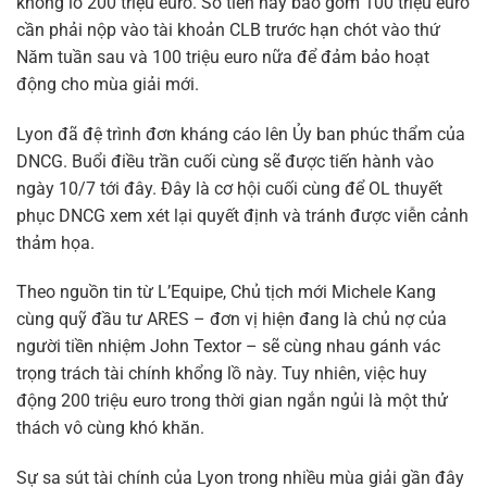
khổng lồ 200 triệu euro. Số tiền này bao gồm 100 triệu euro
cần phải nộp vào tài khoản CLB trước hạn chót vào thứ
Năm tuần sau và 100 triệu euro nữa để đảm bảo hoạt
động cho mùa giải mới.
Lyon đã đệ trình đơn kháng cáo lên Ủy ban phúc thẩm của
DNCG. Buổi điều trần cuối cùng sẽ được tiến hành vào
ngày 10/7 tới đây. Đây là cơ hội cuối cùng để OL thuyết
phục DNCG xem xét lại quyết định và tránh được viễn cảnh
thảm họa.
Theo nguồn tin từ L’Equipe, Chủ tịch mới Michele Kang
cùng quỹ đầu tư ARES – đơn vị hiện đang là chủ nợ của
người tiền nhiệm John Textor – sẽ cùng nhau gánh vác
trọng trách tài chính khổng lồ này. Tuy nhiên, việc huy
động 200 triệu euro trong thời gian ngắn ngủi là một thử
thách vô cùng khó khăn.
Sự sa sút tài chính của Lyon trong nhiều mùa giải gần đây