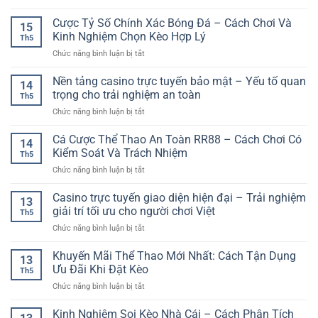
Thời
Xì
–
Tắc
Đại
Dách
Cược Tỷ Số Chính Xác Bóng Đá – Cách Chơi Và
Trải
Giúp
15
Số
Trực
Nghiệm
Kinh Nghiệm Chọn Kèo Hợp Lý
Chơi
Th5
Tuyến
Giải
An
ở
Chức năng bình luận bị tắt
–
Trí
Toàn
Cược
Trò
Chân
Hơn
Tỷ
Nền tảng casino trực tuyến bảo mật – Yếu tố quan
Chơi
Thực
14
Số
Bài
trọng cho trải nghiệm an toàn
Trên
Th5
Chính
Hấp
Nền
ở
Chức năng bình luận bị tắt
Xác
Dẫn
Tảng
Nền
Bóng
Cho
Số
tảng
Cá Cược Thể Thao An Toàn RR88 – Cách Chơi Có
Đá
Người
14
casino
–
Kiểm Soát Và Trách Nhiệm
Yêu
Th5
trực
Cách
Giải
ở
Chức năng bình luận bị tắt
tuyến
Chơi
Trí
Cá
bảo
Và
Online
Cược
Casino trực tuyến giao diện hiện đại – Trải nghiệm
mật
Kinh
13
Thể
–
giải trí tối ưu cho người chơi Việt
Nghiệm
Th5
Thao
Yếu
Chọn
ở
Chức năng bình luận bị tắt
An
tố
Kèo
Casino
Toàn
quan
Hợp
trực
Khuyến Mãi Thể Thao Mới Nhất: Cách Tận Dụng
RR88
trọng
13
Lý
tuyến
–
Ưu Đãi Khi Đặt Kèo
cho
Th5
giao
Cách
trải
ở
Chức năng bình luận bị tắt
diện
Chơi
nghiệm
Khuyến
hiện
Có
an
Mãi
Kinh Nghiệm Soi Kèo Nhà Cái – Cách Phân Tích
đại
Kiểm
toàn