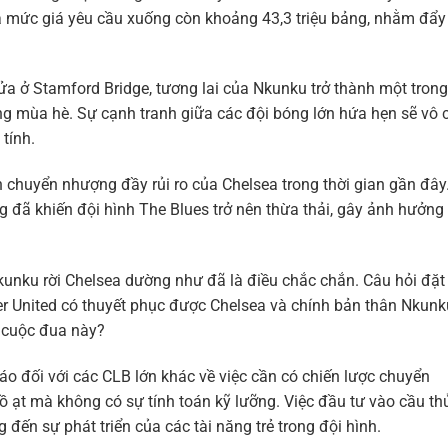
hạ mức giá yêu cầu xuống còn khoảng 43,3 triệu bảng, nhằm đẩy
a ở Stamford Bridge, tương lai của Nkunku trở thành một trong
 mùa hè. Sự cạnh tranh giữa các đội bóng lớn hứa hẹn sẽ vô 
 tính.
 chuyển nhượng đầy rủi ro của Chelsea trong thời gian gần đây.
ng đã khiến đội hình The Blues trở nên thừa thải, gây ảnh hưởng
kunku rời Chelsea dường như đã là điều chắc chắn. Câu hỏi đặt 
r United có thuyết phục được Chelsea và chính bản thân Nkunk
 cuộc đua này?
áo đối với các CLB lớn khác về việc cần có chiến lược chuyển
ồ ạt mà không có sự tính toán kỹ lưỡng. Việc đầu tư vào cầu thủ
đến sự phát triển của các tài năng trẻ trong đội hình.