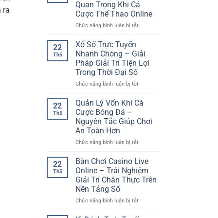
Quan Trọng Khi Cá
an
Bóng
 ra
Cược Thể Thao Online
toàn
Đá
và
Uy
ở
Chức năng bình luận bị tắt
rõ
Tín
Tỷ
ràng
Cho
Lệ
Xổ Số Trực Tuyến
22
hơn
Người
Kèo
Nhanh Chóng – Giải
Th5
Chơi
Nhà
Pháp Giải Trí Tiện Lợi
Thể
Cái
Trong Thời Đại Số
Thao
Trực
Online
Tuyến
ở
Chức năng bình luận bị tắt
GG88
Xổ
–
Số
Quản Lý Vốn Khi Cá
22
Yếu
Trực
Cược Bóng Đá –
Th5
Tố
Tuyến
Nguyên Tắc Giúp Chơi
Quan
Nhanh
An Toàn Hơn
Trọng
Chóng
Khi
–
ở
Chức năng bình luận bị tắt
Cá
Giải
Quản
Cược
Pháp
Lý
Bàn Chơi Casino Live
22
Thể
Giải
Vốn
Online – Trải Nghiệm
Th5
Thao
Trí
Khi
Giải Trí Chân Thực Trên
Online
Tiện
Cá
Nền Tảng Số
Lợi
Cược
Trong
Bóng
ở
Chức năng bình luận bị tắt
Thời
Đá
Bàn
Đại
–
Chơi