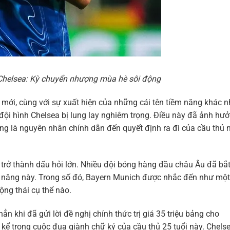
Chelsea: Kỳ chuyển nhượng mùa hè sôi động
 mới, cùng với sự xuất hiện của những cái tên tiềm năng khác 
 đội hình Chelsea bị lung lay nghiêm trọng. Điều này đã ảnh hư
cũng là nguyên nhân chính dẫn đến quyết định ra đi của cầu thủ 
trở thành dấu hỏi lớn. Nhiều đội bóng hàng đầu châu Âu đã bắ
ài năng này. Trong số đó, Bayern Munich được nhắc đến như mộ
ộng thái cụ thể nào.
ẳn khi đã gửi lời đề nghị chính thức trị giá 35 triệu bảng cho
ể trong cuộc đua giành chữ ký của cầu thủ 25 tuổi này. Chelse