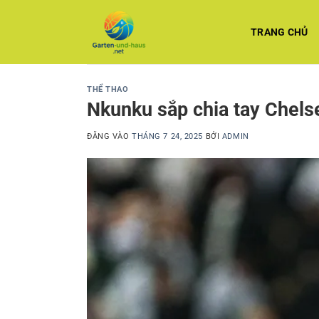
Bỏ
qua
TRANG CHỦ
nội
dung
THỂ THAO
Nkunku sắp chia tay Chel
ĐĂNG VÀO
THÁNG 7 24, 2025
BỞI
ADMIN