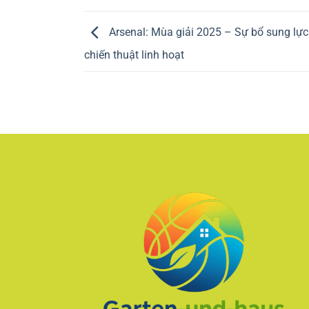
Arsenal: Mùa giải 2025 – Sự bổ sung lực
chiến thuật linh hoạt