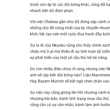
trước sức ép từ các đội bóng khác, cũng đã 
nhanh tiến độ đàm phán.
Với việc Chelsea gần như đã đóng sập cánh cử
những chủ đề nóng nhất của kỳ chuyển nhượng
khốc liệt, tạo nên một cuộc đua tranh đầy kịch
Sự ra đi của Nkunku cũng cho thấy chính sách
chiêu mộ ồ ạt mà thiếu đi sự tính toán kỹ lưỡ
sự phát triển của một số cầu thủ trẻ tài năng.
Dù còn nhiều điều chưa rõ ràng, nhưng việc N
anh sẽ cập bến đội bóng nào? Liệu Mancheste
Hay Bayern Munich sẽ bất ngờ chen chân vào
Sự việc này cũng gióng lên hồi chuông cảnh b
nhượng bài bản, tránh tình trạng mua cầu thủ 
cũng cần có sự cân nhắc, tránh làm ảnh hưởng 