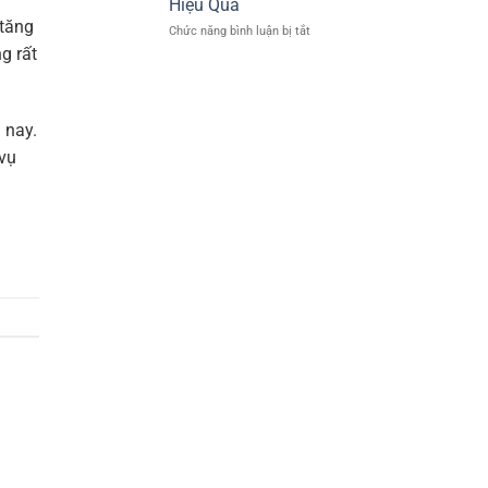
Hiệu Quả
Đặt
Cái
 tăng
Kèo
–
ở
Chức năng bình luận bị tắt
Cách
Kèo
g rất
Phân
Bóng
Tích
Rổ
Tỷ
NBA
Lệ
–
 nay.
Và
Cách
vụ
Chọn
Phân
Kèo
Tích
Có
Tỷ
Cơ
Lệ
Sở
Và
Theo
Dõi
Trận
Đấu
Hiệu
Quả