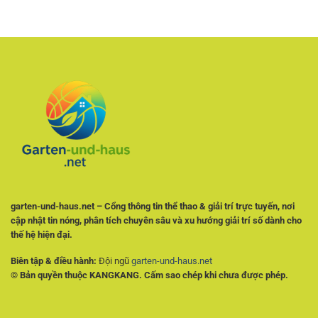
Cách
Đặt
Việt
NBA
Phân
Kèo
–
Tích
Cách
Tỷ
Phân
Lệ
Tích
Và
Tỷ
Chọn
Lệ
Kèo
Và
Có
Theo
Cơ
Dõi
Sở
Trận
Đấu
Hiệu
Quả
garten-und-haus.net – Cổng thông tin thể thao & giải trí trực tuyến, nơi
cập nhật tin nóng, phân tích chuyên sâu và xu hướng giải trí số dành cho
thế hệ hiện đại.
Biên tập & điều hành:
Đội ngũ
garten-und-haus.net
© Bản quyền thuộc KANGKANG. Cấm sao chép khi chưa được phép.