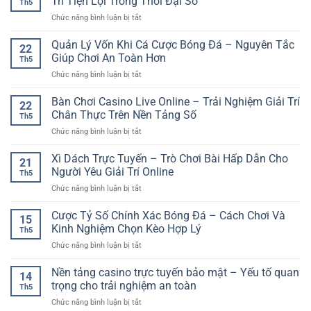
Trí Tiện Lợi Trong Thời Đại Số
Live
Th5
Nhà
Cho
và
ở
Chức năng bình luận bị tắt
Cái
Người
rõ
Xổ
Trực
Chơi
ràng
Số
Quản Lý Vốn Khi Cá Cược Bóng Đá – Nguyên Tắc
Tuyến
Thể
22
hơn
Trực
GG88
Giúp Chơi An Toàn Hơn
Thao
Th5
Tuyến
–
Online
ở
Chức năng bình luận bị tắt
Nhanh
Yếu
Quản
Chóng
Tố
Lý
Bàn Chơi Casino Live Online – Trải Nghiệm Giải Trí
–
Quan
22
Vốn
Giải
Chân Thực Trên Nền Tảng Số
Trọng
Th5
Khi
Pháp
Khi
ở
Chức năng bình luận bị tắt
Cá
Giải
Cá
Bàn
Cược
Trí
Cược
Chơi
Xì Dách Trực Tuyến – Trò Chơi Bài Hấp Dẫn Cho
Bóng
Tiện
21
Thể
Casino
Đá
Người Yêu Giải Trí Online
Lợi
Thao
Th5
Live
–
Trong
Online
ở
Chức năng bình luận bị tắt
Online
Nguyên
Thời
Xì
–
Tắc
Đại
Dách
Cược Tỷ Số Chính Xác Bóng Đá – Cách Chơi Và
Trải
Giúp
15
Số
Trực
Nghiệm
Kinh Nghiệm Chọn Kèo Hợp Lý
Chơi
Th5
Tuyến
Giải
An
ở
Chức năng bình luận bị tắt
–
Trí
Toàn
Cược
Trò
Chân
Hơn
Tỷ
Nền tảng casino trực tuyến bảo mật – Yếu tố quan
Chơi
Thực
14
Số
Bài
trọng cho trải nghiệm an toàn
Trên
Th5
Chính
Hấp
Nền
ở
Chức năng bình luận bị tắt
Xác
Dẫn
Tảng