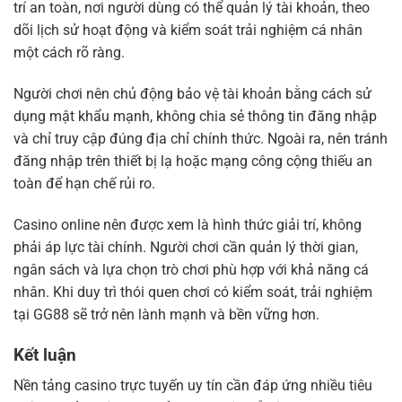
trí an toàn, nơi người dùng có thể quản lý tài khoản, theo
dõi lịch sử hoạt động và kiểm soát trải nghiệm cá nhân
một cách rõ ràng.
Người chơi nên chủ động bảo vệ tài khoản bằng cách sử
dụng mật khẩu mạnh, không chia sẻ thông tin đăng nhập
và chỉ truy cập đúng địa chỉ chính thức. Ngoài ra, nên tránh
đăng nhập trên thiết bị lạ hoặc mạng công cộng thiếu an
toàn để hạn chế rủi ro.
Casino online nên được xem là hình thức giải trí, không
phải áp lực tài chính. Người chơi cần quản lý thời gian,
ngân sách và lựa chọn trò chơi phù hợp với khả năng cá
nhân. Khi duy trì thói quen chơi có kiểm soát, trải nghiệm
tại GG88 sẽ trở nên lành mạnh và bền vững hơn.
Kết luận
Nền tảng casino trực tuyến uy tín cần đáp ứng nhiều tiêu