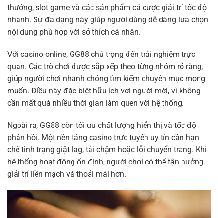
thưởng, slot game và các sản phẩm cá cược giải trí tốc độ
nhanh. Sự đa dạng này giúp người dùng dễ dàng lựa chọn
nội dung phù hợp với sở thích cá nhân.
Với casino online, GG88 chú trọng đến trải nghiệm trực
quan. Các trò chơi được sắp xếp theo từng nhóm rõ ràng,
giúp người chơi nhanh chóng tìm kiếm chuyên mục mong
muốn. Điều này đặc biệt hữu ích với người mới, vì không
cần mất quá nhiều thời gian làm quen với hệ thống.
Ngoài ra, GG88 còn tối ưu chất lượng hiển thị và tốc độ
phản hồi. Một nền tảng casino trực tuyến uy tín cần hạn
chế tình trạng giật lag, tải chậm hoặc lỗi chuyển trang. Khi
hệ thống hoạt động ổn định, người chơi có thể tận hưởng
giải trí liền mạch và thoải mái hơn.