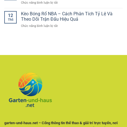
Và
ở
Chức năng bình luận bị tắt
Mới
nghiệm
Trách
Kinh
Nhất:
giải
Nhiệm
Nghiệm
Kèo Bóng Rổ NBA – Cách Phân Tích Tỷ Lệ Và
Cách
trí
12
Soi
Tận
Theo Dõi Trận Đấu Hiệu Quả
tối
Th5
Kèo
Dụng
ưu
ở
Chức năng bình luận bị tắt
Nhà
Ưu
cho
Kèo
Cái
Đãi
người
Bóng
–
Khi
chơi
Rổ
Cách
Đặt
Việt
NBA
Phân
Kèo
–
Tích
Cách
Tỷ
Phân
Lệ
Tích
Và
Tỷ
Chọn
Lệ
Kèo
Và
Có
Theo
Cơ
Dõi
Sở
Trận
Đấu
Hiệu
Quả
garten-und-haus.net – Cổng thông tin thể thao & giải trí trực tuyến, nơi