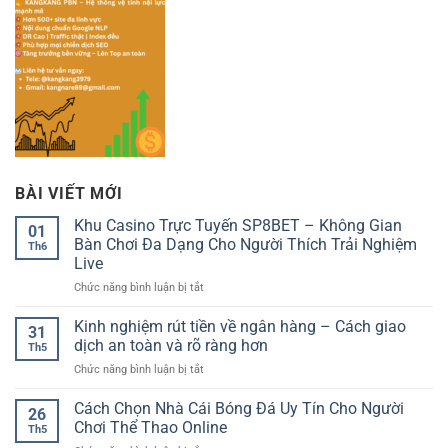
BÀI VIẾT MỚI
Khu Casino Trực Tuyến SP8BET – Không Gian
01
Bàn Chơi Đa Dạng Cho Người Thích Trải Nghiệm
Th6
Live
ở
Chức năng bình luận bị tắt
Khu
Casino
Kinh nghiệm rút tiền về ngân hàng – Cách giao
31
Trực
dịch an toàn và rõ ràng hơn
Th5
Tuyến
ở
Chức năng bình luận bị tắt
SP8BET
Kinh
–
nghiệm
Cách Chọn Nhà Cái Bóng Đá Uy Tín Cho Người
Không
26
rút
Gian
Chơi Thể Thao Online
Th5
tiền
Bàn