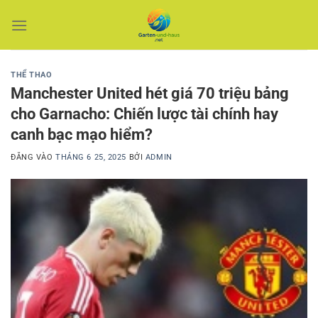
Bỏ
qua
nội
dung
THỂ THAO
Manchester United hét giá 70 triệu bảng
cho Garnacho: Chiến lược tài chính hay
canh bạc mạo hiểm?
ĐĂNG VÀO
THÁNG 6 25, 2025
BỞI
ADMIN