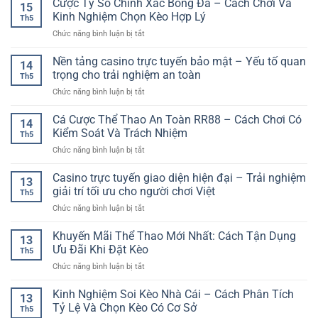
Cược Tỷ Số Chính Xác Bóng Đá – Cách Chơi Và
Trải
Giúp
15
Số
Trực
Nghiệm
Kinh Nghiệm Chọn Kèo Hợp Lý
Chơi
Th5
Tuyến
Giải
An
ở
Chức năng bình luận bị tắt
–
Trí
Toàn
Cược
Trò
Chân
Hơn
Tỷ
Nền tảng casino trực tuyến bảo mật – Yếu tố quan
Chơi
Thực
14
Số
Bài
trọng cho trải nghiệm an toàn
Trên
Th5
Chính
Hấp
Nền
ở
Chức năng bình luận bị tắt
Xác
Dẫn
Tảng
Nền
Bóng
Cho
Số
tảng
Cá Cược Thể Thao An Toàn RR88 – Cách Chơi Có
Đá
Người
14
casino
–
Kiểm Soát Và Trách Nhiệm
Yêu
Th5
trực
Cách
Giải
ở
Chức năng bình luận bị tắt
tuyến
Chơi
Trí
Cá
bảo
Và
Online
Cược
Casino trực tuyến giao diện hiện đại – Trải nghiệm
mật
Kinh
13
Thể
–
giải trí tối ưu cho người chơi Việt
Nghiệm
Th5
Thao
Yếu
Chọn
ở
Chức năng bình luận bị tắt
An
tố
Kèo
Casino
Toàn
quan
Hợp
trực
Khuyến Mãi Thể Thao Mới Nhất: Cách Tận Dụng
RR88
trọng
13
Lý
tuyến
–
Ưu Đãi Khi Đặt Kèo
cho
Th5
giao
Cách
trải
ở
Chức năng bình luận bị tắt
diện
Chơi
nghiệm
Khuyến
hiện
Có
an
Mãi
Kinh Nghiệm Soi Kèo Nhà Cái – Cách Phân Tích
đại
Kiểm
13
toàn
Thể
–
Tỷ Lệ Và Chọn Kèo Có Cơ Sở
Soát
Th5
Thao
Trải