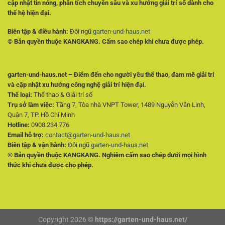
cập nhật tin nóng, phân tích chuyên sâu và xu hướng giải trí số dành cho
thế hệ hiện đại.
Biên tập & điều hành:
Đội ngũ
garten-und-haus.net
© Bản quyền thuộc KANGKANG. Cấm sao chép khi chưa được phép.
garten-und-haus.net – Điểm đến cho người yêu thể thao, đam mê giải trí
và cập nhật xu hướng công nghệ giải trí hiện đại.
Thể loại:
Thể thao & Giải trí số
Trụ sở làm việc:
Tầng 7, Tòa nhà VNPT Tower, 1489 Nguyễn Văn Linh,
Quận 7, TP. Hồ Chí Minh
Hotline:
0908.234.776
Email hỗ trợ:
contact@garten-und-haus.net
Biên tập & vận hành:
Đội ngũ
garten-und-haus.net
© Bản quyền thuộc KANGKANG. Nghiêm cấm sao chép dưới mọi hình
thức khi chưa được cho phép.
Copyright 2026 ©
https://garten-und-haus.net/