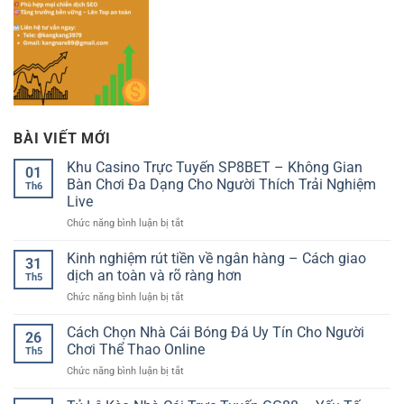
BÀI VIẾT MỚI
Khu Casino Trực Tuyến SP8BET – Không Gian
01
Bàn Chơi Đa Dạng Cho Người Thích Trải Nghiệm
Th6
Live
ở
Chức năng bình luận bị tắt
Khu
Casino
Kinh nghiệm rút tiền về ngân hàng – Cách giao
31
Trực
dịch an toàn và rõ ràng hơn
Th5
Tuyến
ở
Chức năng bình luận bị tắt
SP8BET
Kinh
–
nghiệm
Cách Chọn Nhà Cái Bóng Đá Uy Tín Cho Người
Không
26
rút
Gian
Chơi Thể Thao Online
Th5
tiền
Bàn
ở
Chức năng bình luận bị tắt
về
Chơi
Cách
ngân
Đa
Chọn
hàng