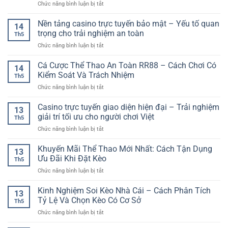
ở
Chức năng bình luận bị tắt
–
Trí
Toàn
Cược
Trò
Chân
Hơn
Tỷ
Nền tảng casino trực tuyến bảo mật – Yếu tố quan
Chơi
Thực
14
Số
Bài
trọng cho trải nghiệm an toàn
Trên
Th5
Chính
Hấp
Nền
ở
Chức năng bình luận bị tắt
Xác
Dẫn
Tảng
Nền
Bóng
Cho
Số
tảng
Cá Cược Thể Thao An Toàn RR88 – Cách Chơi Có
Đá
Người
14
casino
–
Kiểm Soát Và Trách Nhiệm
Yêu
Th5
trực
Cách
Giải
ở
Chức năng bình luận bị tắt
tuyến
Chơi
Trí
Cá
bảo
Và
Online
Cược
Casino trực tuyến giao diện hiện đại – Trải nghiệm
mật
Kinh
13
Thể
–
giải trí tối ưu cho người chơi Việt
Nghiệm
Th5
Thao
Yếu
Chọn
ở
Chức năng bình luận bị tắt
An
tố
Kèo
Casino
Toàn
quan
Hợp
trực
Khuyến Mãi Thể Thao Mới Nhất: Cách Tận Dụng
RR88
trọng
13
Lý
tuyến
–
Ưu Đãi Khi Đặt Kèo
cho
Th5
giao
Cách
trải
ở
Chức năng bình luận bị tắt
diện
Chơi
nghiệm
Khuyến
hiện
Có
an
Mãi
Kinh Nghiệm Soi Kèo Nhà Cái – Cách Phân Tích
đại
Kiểm
13
toàn
Thể
–
Tỷ Lệ Và Chọn Kèo Có Cơ Sở
Soát
Th5
Thao
Trải
Và
ở
Chức năng bình luận bị tắt
Mới
nghiệm
Trách
Kinh
Nhất:
giải
Nhiệm