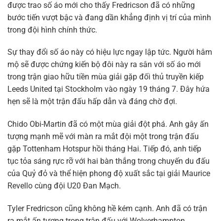
được trao số áo mới cho thấy Fredricson đã có những
bước tiến vượt bậc và đang dần khẳng định vị trí của mình
trong đội hình chính thức.
Sự thay đổi số áo này có hiệu lực ngay lập tức. Người hâm
mộ sẽ được chứng kiến bộ đôi này ra sân với số áo mới
trong trận giao hữu tiền mùa giải gặp đối thủ truyền kiếp
Leeds United tại Stockholm vào ngày 19 tháng 7. Đây hứa
hẹn sẽ là một trận đấu hấp dẫn và đáng chờ đợi.
Chido Obi-Martin đã có một mùa giải đột phá. Anh gây ấn
tượng mạnh mẽ với màn ra mắt đội một trong trận đấu
gặp Tottenham Hotspur hồi tháng Hai. Tiếp đó, anh tiếp
tục tỏa sáng rực rỡ với hai bàn thắng trong chuyến du đấu
của Quỷ đỏ và thể hiện phong độ xuất sắc tại giải Maurice
Revello cùng đội U20 Đan Mạch.
Tyler Fredricson cũng không hề kém cạnh. Anh đã có trận
ra mắt ấn tượng trong trận đấu với Wolverhampton