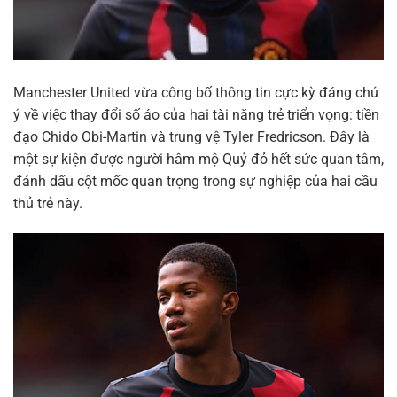
Manchester United vừa công bố thông tin cực kỳ đáng chú
ý về việc thay đổi số áo của hai tài năng trẻ triển vọng: tiền
đạo Chido Obi-Martin và trung vệ Tyler Fredricson. Đây là
một sự kiện được người hâm mộ Quỷ đỏ hết sức quan tâm,
đánh dấu cột mốc quan trọng trong sự nghiệp của hai cầu
thủ trẻ này.