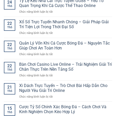
Tỷ Lệ Kèo Nhà Cái Trực Tuyến GG88 – Yếu Tố
Dạng
24
Nhà
–
Quan Trọng Khi Cá Cược Thể Thao Online
Cho
Th5
Cái
Cách
Người
ở
Chức năng bình luận bị tắt
Bóng
giao
Thích
Tỷ
Đá
dịch
Trải
Lệ
Xổ Số Trực Tuyến Nhanh Chóng – Giải Pháp Giải
Uy
an
22
Nghiệm
Kèo
Tín
Trí Tiện Lợi Trong Thời Đại Số
toàn
Live
Th5
Nhà
Cho
và
ở
Chức năng bình luận bị tắt
Cái
Người
rõ
Xổ
Trực
Chơi
ràng
Số
Quản Lý Vốn Khi Cá Cược Bóng Đá – Nguyên Tắc
Tuyến
Thể
22
hơn
Trực
GG88
Giúp Chơi An Toàn Hơn
Thao
Th5
Tuyến
–
Online
ở
Chức năng bình luận bị tắt
Nhanh
Yếu
Quản
Chóng
Tố
Lý
Bàn Chơi Casino Live Online – Trải Nghiệm Giải Trí
–
Quan
22
Vốn
Giải
Chân Thực Trên Nền Tảng Số
Trọng
Th5
Khi
Pháp
Khi
ở
Chức năng bình luận bị tắt
Cá
Giải
Cá
Bàn
Cược
Trí
Cược
Chơi
Xì Dách Trực Tuyến – Trò Chơi Bài Hấp Dẫn Cho
Bóng
Tiện
21
Thể
Casino
Đá
Người Yêu Giải Trí Online
Lợi
Thao
Th5
Live
–
Trong
Online
ở
Chức năng bình luận bị tắt
Online
Nguyên
Thời
Xì
–
Tắc
Đại
Dách
Cược Tỷ Số Chính Xác Bóng Đá – Cách Chơi Và
Trải
Giúp
15
Số
Trực
Nghiệm
Kinh Nghiệm Chọn Kèo Hợp Lý
Chơi
Th5
Tuyến
Giải
An