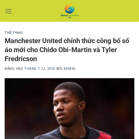
Bỏ
qua
nội
dung
THỂ THAO
Manchester United chính thức công bố số
áo mới cho Chido Obi-Martin và Tyler
Fredricson
ĐĂNG VÀO
THÁNG 7 12, 2025
BỞI
ADMIN