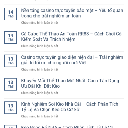
Trí
Toàn
Cược
Trò
Chân
Hơn
Tỷ
Nền tảng casino trực tuyến bảo mật – Yếu tố quan
Chơi
Thực
14
Số
Bài
trọng cho trải nghiệm an toàn
Trên
Th5
Chính
Hấp
Nền
ở
Chức năng bình luận bị tắt
Xác
Dẫn
Tảng
Nền
Bóng
Cho
Số
tảng
Cá Cược Thể Thao An Toàn RR88 – Cách Chơi Có
Đá
Người
14
casino
–
Kiểm Soát Và Trách Nhiệm
Yêu
Th5
trực
Cách
Giải
ở
Chức năng bình luận bị tắt
tuyến
Chơi
Trí
Cá
bảo
Và
Online
Cược
Casino trực tuyến giao diện hiện đại – Trải nghiệm
mật
Kinh
13
Thể
–
giải trí tối ưu cho người chơi Việt
Nghiệm
Th5
Thao
Yếu
Chọn
ở
Chức năng bình luận bị tắt
An
tố
Kèo
Casino
Toàn
quan
Hợp
trực
Khuyến Mãi Thể Thao Mới Nhất: Cách Tận Dụng
RR88
trọng
13
Lý
tuyến
–
Ưu Đãi Khi Đặt Kèo
cho
Th5
giao
Cách
trải
ở
Chức năng bình luận bị tắt
diện
Chơi
nghiệm
Khuyến
hiện
Có
an
Mãi
Kinh Nghiệm Soi Kèo Nhà Cái – Cách Phân Tích
đại
Kiểm
13
toàn
Thể
–
Tỷ Lệ Và Chọn Kèo Có Cơ Sở
Soát
Th5
Thao
Trải
Và
ở
Chức năng bình luận bị tắt
Mới
nghiệm
Trách
Kinh
Nhất:
giải
Nhiệm
Nghiệm
Kèo Bóng Rổ NBA – Cách Phân Tích Tỷ Lệ Và
Cách
trí