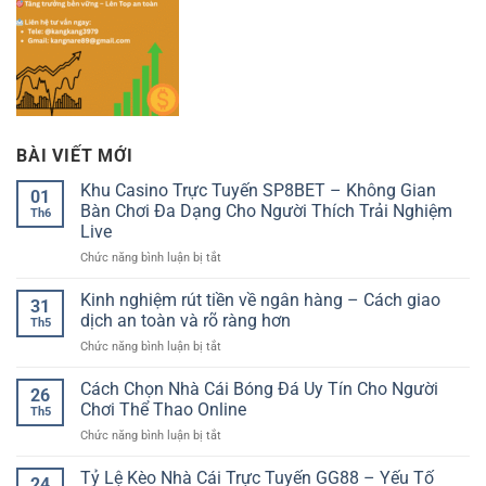
BÀI VIẾT MỚI
Khu Casino Trực Tuyến SP8BET – Không Gian
01
Bàn Chơi Đa Dạng Cho Người Thích Trải Nghiệm
Th6
Live
ở
Chức năng bình luận bị tắt
Khu
Casino
Kinh nghiệm rút tiền về ngân hàng – Cách giao
31
Trực
dịch an toàn và rõ ràng hơn
Th5
Tuyến
ở
Chức năng bình luận bị tắt
SP8BET
Kinh
–
nghiệm
Cách Chọn Nhà Cái Bóng Đá Uy Tín Cho Người
Không
26
rút
Gian
Chơi Thể Thao Online
Th5
tiền
Bàn
ở
Chức năng bình luận bị tắt
về
Chơi
Cách
ngân
Đa
Chọn
Tỷ Lệ Kèo Nhà Cái Trực Tuyến GG88 – Yếu Tố
hàng
Dạng
24