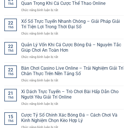
Nhà
–
Quan Trọng Khi Cá Cược Thể Thao Online
Cho
Th5
Cái
Cách
Người
ở
Chức năng bình luận bị tắt
Bóng
giao
Thích
Tỷ
Đá
dịch
Trải
Lệ
Xổ Số Trực Tuyến Nhanh Chóng – Giải Pháp Giải
Uy
an
22
Nghiệm
Kèo
Tín
Trí Tiện Lợi Trong Thời Đại Số
toàn
Live
Th5
Nhà
Cho
và
ở
Chức năng bình luận bị tắt
Cái
Người
rõ
Xổ
Trực
Chơi
ràng
Số
Quản Lý Vốn Khi Cá Cược Bóng Đá – Nguyên Tắc
Tuyến
Thể
22
hơn
Trực
GG88
Giúp Chơi An Toàn Hơn
Thao
Th5
Tuyến
–
Online
ở
Chức năng bình luận bị tắt
Nhanh
Yếu
Quản
Chóng
Tố
Lý
Bàn Chơi Casino Live Online – Trải Nghiệm Giải Trí
–
Quan
22
Vốn
Giải
Chân Thực Trên Nền Tảng Số
Trọng
Th5
Khi
Pháp
Khi
ở
Chức năng bình luận bị tắt
Cá
Giải
Cá
Bàn
Cược
Trí
Cược
Chơi
Xì Dách Trực Tuyến – Trò Chơi Bài Hấp Dẫn Cho
Bóng
Tiện
21
Thể
Casino
Đá
Người Yêu Giải Trí Online
Lợi
Thao
Th5
Live
–
Trong
Online
ở
Chức năng bình luận bị tắt
Online
Nguyên
Thời
Xì
–
Tắc
Đại
Dách
Cược Tỷ Số Chính Xác Bóng Đá – Cách Chơi Và
Trải
Giúp
15
Số
Trực
Nghiệm
Kinh Nghiệm Chọn Kèo Hợp Lý
Chơi
Th5
Tuyến
Giải
An
ở
Chức năng bình luận bị tắt
–