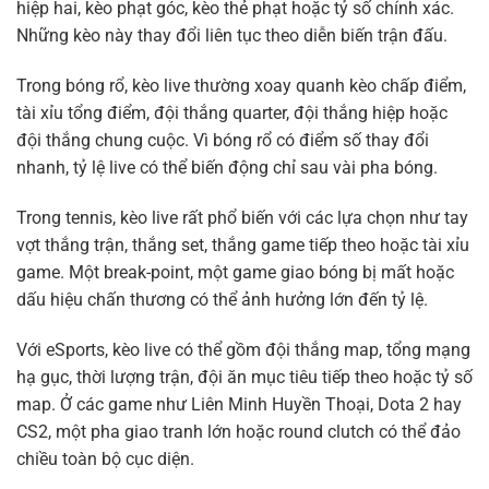
hiệp hai, kèo phạt góc, kèo thẻ phạt hoặc tỷ số chính xác.
Những kèo này thay đổi liên tục theo diễn biến trận đấu.
Trong bóng rổ, kèo live thường xoay quanh kèo chấp điểm,
tài xỉu tổng điểm, đội thắng quarter, đội thắng hiệp hoặc
đội thắng chung cuộc. Vì bóng rổ có điểm số thay đổi
nhanh, tỷ lệ live có thể biến động chỉ sau vài pha bóng.
Trong tennis, kèo live rất phổ biến với các lựa chọn như tay
vợt thắng trận, thắng set, thắng game tiếp theo hoặc tài xỉu
game. Một break-point, một game giao bóng bị mất hoặc
dấu hiệu chấn thương có thể ảnh hưởng lớn đến tỷ lệ.
Với eSports, kèo live có thể gồm đội thắng map, tổng mạng
hạ gục, thời lượng trận, đội ăn mục tiêu tiếp theo hoặc tỷ số
map. Ở các game như Liên Minh Huyền Thoại, Dota 2 hay
CS2, một pha giao tranh lớn hoặc round clutch có thể đảo
chiều toàn bộ cục diện.