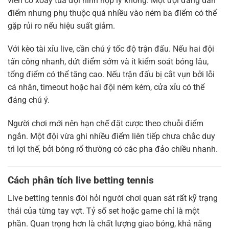
viên có xoay tua đội hình hợp lý không. Một đội đang dẫn
điểm nhưng phụ thuộc quá nhiều vào ném ba điểm có thể
gặp rủi ro nếu hiệu suất giảm.
Với kèo tài xỉu live, cần chú ý tốc độ trận đấu. Nếu hai đội
tấn công nhanh, dứt điểm sớm và ít kiểm soát bóng lâu,
tổng điểm có thể tăng cao. Nếu trận đấu bị cắt vụn bởi lỗi
cá nhân, timeout hoặc hai đội ném kém, cửa xỉu có thể
đáng chú ý.
Người chơi mới nên hạn chế đặt cược theo chuỗi điểm
ngắn. Một đội vừa ghi nhiều điểm liên tiếp chưa chắc duy
trì lợi thế, bởi bóng rổ thường có các pha đảo chiều nhanh.
Cách phân tích live betting tennis
Live betting tennis đòi hỏi người chơi quan sát rất kỹ trạng
thái của từng tay vợt. Tỷ số set hoặc game chỉ là một
phần. Quan trọng hơn là chất lượng giao bóng, khả năng