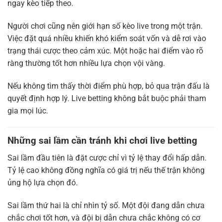
ngay kèo tiếp theo.
Người chơi cũng nên giới hạn số kèo live trong một trận.
Việc đặt quá nhiều khiến khó kiểm soát vốn và dễ rơi vào
trạng thái cược theo cảm xúc. Một hoặc hai điểm vào rõ
ràng thường tốt hơn nhiều lựa chọn vội vàng.
Nếu không tìm thấy thời điểm phù hợp, bỏ qua trận đấu là
quyết định hợp lý. Live betting không bắt buộc phải tham
gia mọi lúc.
Những sai lầm cần tránh khi chơi live betting
Sai lầm đầu tiên là đặt cược chỉ vì tỷ lệ thay đổi hấp dẫn.
Tỷ lệ cao không đồng nghĩa có giá trị nếu thế trận không
ủng hộ lựa chọn đó.
Sai lầm thứ hai là chỉ nhìn tỷ số. Một đội đang dẫn chưa
chắc chơi tốt hơn, và đội bị dẫn chưa chắc không có cơ