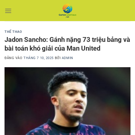
Bỏ
qua
nội
dung
THỂ THAO
Jadon Sancho: Gánh nặng 73 triệu bảng và
bài toán khó giải của Man United
ĐĂNG VÀO
THÁNG 7 10, 2025
BỞI
ADMIN