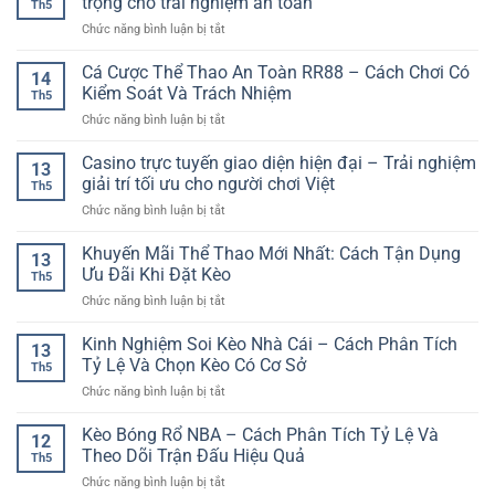
trọng cho trải nghiệm an toàn
Trên
Th5
Chính
Hấp
Nền
ở
Chức năng bình luận bị tắt
Xác
Dẫn
Tảng
Nền
Bóng
Cho
Số
tảng
Cá Cược Thể Thao An Toàn RR88 – Cách Chơi Có
Đá
Người
14
casino
–
Kiểm Soát Và Trách Nhiệm
Yêu
Th5
trực
Cách
Giải
ở
Chức năng bình luận bị tắt
tuyến
Chơi
Trí
Cá
bảo
Và
Online
Cược
Casino trực tuyến giao diện hiện đại – Trải nghiệm
mật
Kinh
13
Thể
–
giải trí tối ưu cho người chơi Việt
Nghiệm
Th5
Thao
Yếu
Chọn
ở
Chức năng bình luận bị tắt
An
tố
Kèo
Casino
Toàn
quan
Hợp
trực
Khuyến Mãi Thể Thao Mới Nhất: Cách Tận Dụng
RR88
trọng
13
Lý
tuyến
–
Ưu Đãi Khi Đặt Kèo
cho
Th5
giao
Cách
trải
ở
Chức năng bình luận bị tắt
diện
Chơi
nghiệm
Khuyến
hiện
Có
an
Mãi
Kinh Nghiệm Soi Kèo Nhà Cái – Cách Phân Tích
đại
Kiểm
13
toàn
Thể
–
Tỷ Lệ Và Chọn Kèo Có Cơ Sở
Soát
Th5
Thao
Trải
Và
ở
Chức năng bình luận bị tắt
Mới
nghiệm
Trách
Kinh
Nhất:
giải
Nhiệm
Nghiệm
Kèo Bóng Rổ NBA – Cách Phân Tích Tỷ Lệ Và
Cách
trí
12
Soi
Tận
Theo Dõi Trận Đấu Hiệu Quả
tối
Th5
Kèo
Dụng
ưu
ở
Chức năng bình luận bị tắt
Nhà
Ưu
cho