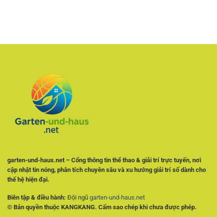
Kèo
Cái
Đãi
người
Bóng
–
Khi
chơi
Rổ
Cách
Đặt
Việt
NBA
Phân
Kèo
–
Tích
Cách
Tỷ
Phân
Lệ
Tích
Và
Tỷ
Chọn
Lệ
Kèo
Và
Có
Theo
Cơ
Dõi
Sở
Trận
Đấu
Hiệu
Quả
garten-und-haus.net – Cổng thông tin thể thao & giải trí trực tuyến, nơi
cập nhật tin nóng, phân tích chuyên sâu và xu hướng giải trí số dành cho
thế hệ hiện đại.
Biên tập & điều hành:
Đội ngũ
garten-und-haus.net
© Bản quyền thuộc KANGKANG. Cấm sao chép khi chưa được phép.