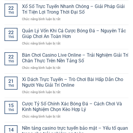
Đá
dịch
Trải
Lệ
Xổ Số Trực Tuyến Nhanh Chóng – Giải Pháp Giải
Uy
an
22
Nghiệm
Kèo
Tín
Trí Tiện Lợi Trong Thời Đại Số
toàn
Live
Th5
Nhà
Cho
và
ở
Chức năng bình luận bị tắt
Cái
Người
rõ
Xổ
Trực
Chơi
ràng
Số
Quản Lý Vốn Khi Cá Cược Bóng Đá – Nguyên Tắc
Tuyến
Thể
22
hơn
Trực
GG88
Giúp Chơi An Toàn Hơn
Thao
Th5
Tuyến
–
Online
ở
Chức năng bình luận bị tắt
Nhanh
Yếu
Quản
Chóng
Tố
Lý
Bàn Chơi Casino Live Online – Trải Nghiệm Giải Trí
–
Quan
22
Vốn
Giải
Chân Thực Trên Nền Tảng Số
Trọng
Th5
Khi
Pháp
Khi
ở
Chức năng bình luận bị tắt
Cá
Giải
Cá
Bàn
Cược
Trí
Cược
Chơi
Xì Dách Trực Tuyến – Trò Chơi Bài Hấp Dẫn Cho
Bóng
Tiện
21
Thể
Casino
Đá
Người Yêu Giải Trí Online
Lợi
Thao
Th5
Live
–
Trong
Online
ở
Chức năng bình luận bị tắt
Online
Nguyên
Thời
Xì
–
Tắc
Đại
Dách
Cược Tỷ Số Chính Xác Bóng Đá – Cách Chơi Và
Trải
Giúp
15
Số
Trực
Nghiệm
Kinh Nghiệm Chọn Kèo Hợp Lý
Chơi
Th5
Tuyến
Giải
An
ở
Chức năng bình luận bị tắt
–
Trí
Toàn
Cược
Trò
Chân
Hơn
Tỷ
Nền tảng casino trực tuyến bảo mật – Yếu tố quan
Chơi
Thực
14
Số
Bài