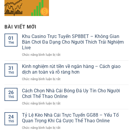
BÀI VIẾT MỚI
Khu Casino Trực Tuyến SP8BET – Không Gian
01
Bàn Chơi Đa Dạng Cho Người Thích Trải Nghiệm
Th6
Live
ở
Chức năng bình luận bị tắt
Khu
Casino
Kinh nghiệm rút tiền về ngân hàng – Cách giao
31
Trực
dịch an toàn và rõ ràng hơn
Th5
Tuyến
ở
Chức năng bình luận bị tắt
SP8BET
Kinh
–
nghiệm
Cách Chọn Nhà Cái Bóng Đá Uy Tín Cho Người
Không
26
rút
Gian
Chơi Thể Thao Online
Th5
tiền
Bàn
ở
Chức năng bình luận bị tắt
về
Chơi
Cách
ngân
Đa
Chọn
Tỷ Lệ Kèo Nhà Cái Trực Tuyến GG88 – Yếu Tố
hàng
Dạng
24
Nhà
–
Quan Trọng Khi Cá Cược Thể Thao Online
Cho
Th5
Cái
Cách
Người
ở
Chức năng bình luận bị tắt
Bóng
giao
Thích
Tỷ