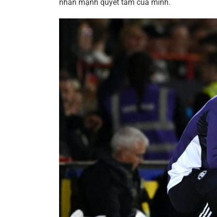
nhấn mạnh quyết tâm của mình.