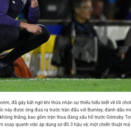
m, đã gây bất ngờ khi thừa nhận sự thiếu hiểu biết về lối chơ
ốc này được ông đưa ra trước trận đấu với Burnley, đánh dấu m
n không thắng, bao gồm trận thua đáng xấu hổ trước Grimsby To
im xoay quanh việc áp dụng sơ đồ 3 hậu vệ, một chiến thuật mà