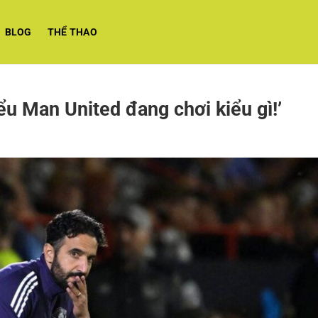
BLOG
THỂ THAO
u Man United đang chơi kiểu gì!’