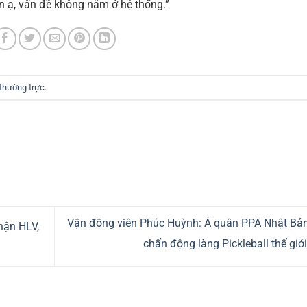
ạn ạ, vấn đề không nằm ở hệ thống.”
 thường trực
.
Vận động viên Phúc Huỳnh: Á quân PPA Nhật Bản
hận HLV,
chấn động làng Pickleball thế giớ