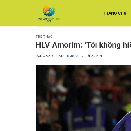
Bỏ
qua
TRANG CHỦ
nội
dung
THỂ THAO
HLV Amorim: ‘Tôi không hiể
ĐĂNG VÀO
THÁNG 8 30, 2025
BỞI
ADMIN