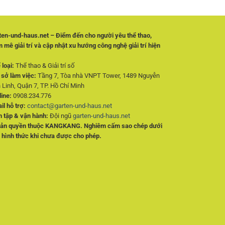
ten-und-haus.net – Điểm đến cho người yêu thể thao,
 mê giải trí và cập nhật xu hướng công nghệ giải trí hiện
.
 loại:
Thể thao & Giải trí số
 sở làm việc:
Tầng 7, Tòa nhà VNPT Tower, 1489 Nguyễn
 Linh, Quận 7, TP. Hồ Chí Minh
line:
0908.234.776
il hỗ trợ:
contact@garten-und-haus.net
n tập & vận hành:
Đội ngũ
garten-und-haus.net
ản quyền thuộc KANGKANG. Nghiêm cấm sao chép dưới
 hình thức khi chưa được cho phép.