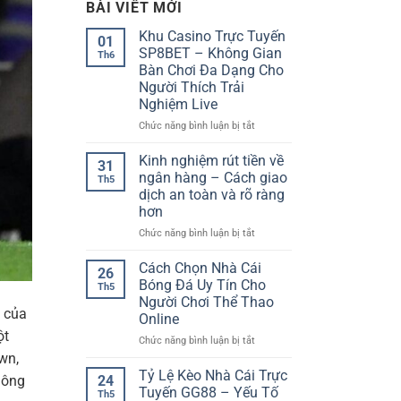
BÀI VIẾT MỚI
Khu Casino Trực Tuyến
01
SP8BET – Không Gian
Th6
Bàn Chơi Đa Dạng Cho
Người Thích Trải
Nghiệm Live
ở
Chức năng bình luận bị tắt
Khu
Casino
Kinh nghiệm rút tiền về
31
Trực
ngân hàng – Cách giao
Th5
Tuyến
dịch an toàn và rõ ràng
SP8BET
hơn
–
Không
ở
Chức năng bình luận bị tắt
Gian
Kinh
Bàn
nghiệm
Cách Chọn Nhà Cái
26
Chơi
rút
Bóng Đá Uy Tín Cho
Th5
Đa
tiền
Người Chơi Thể Thao
Dạng
về
i của
Online
Cho
ngân
ột
Người
hàng
ở
Chức năng bình luận bị tắt
Thích
–
Cách
wn,
Trải
Cách
Chọn
Tỷ Lệ Kèo Nhà Cái Trực
24
 ông
Nghiệm
giao
Nhà
Tuyến GG88 – Yếu Tố
Th5
Live
dịch
Cái