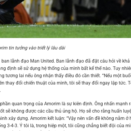
m tin tưởng vào triết lý lâu dài
i ban lãnh đạo Man United. Ban lãnh đạo đã đặt câu hỏi về khả
g định sẽ sử dụng hệ thống của mình bất kể thế nào. Tuy nhiê
ng tương lai nếu ông nhận thấy điều đó cần thiết. “Nếu một buổ
ên thay đổi chiến thuật của mình, tôi sẽ thay đổi ngay lập tức. T
.
hần quan trọng của Amorim là sự kiên định. Ông nhấn mạnh 
g tốt sẽ không được các cầu thủ ủng hộ. Họ sẽ cho rằng huấn luy
mình xây dựng. Amorim kết luận: “Vậy nên vấn đề không nằm ở 
g 3-4-3. Ý tôi là, trong hiệp một, tôi cũng chẳng biết đội của m