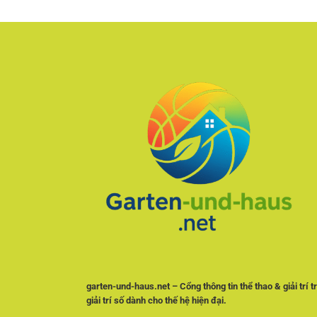
garten-und-haus.net – Cổng thông tin thể thao & giải trí 
giải trí số dành cho thế hệ hiện đại.