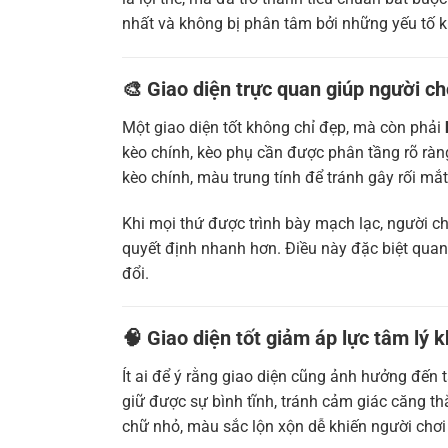
nhất và không bị phân tâm bởi những yếu tố k
🎨 Giao diện trực quan giúp người c
Một giao diện tốt không chỉ đẹp, mà còn phải
kèo chính, kèo phụ cần được phân tầng rõ rà
kèo chính, màu trung tính để tránh gây rối mắt 
Khi mọi thứ được trình bày mạch lạc, người ch
quyết định nhanh hơn. Điều này đặc biệt quan t
đổi.
🧠 Giao diện tốt giảm áp lực tâm lý k
Ít ai để ý rằng giao diện cũng ảnh hưởng đến 
giữ được sự bình tĩnh, tránh cảm giác căng thẳ
chữ nhỏ, màu sắc lộn xộn dễ khiến người chơi 