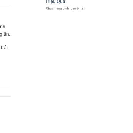
Hiệu Quả
Đặt
Cái
Kèo
–
ở
Chức năng bình luận bị tắt
Cách
Kèo
Phân
Bóng
Tích
Rổ
ỉnh
Tỷ
NBA
Lệ
 tin.
–
Và
Cách
Chọn
Phân
trải
Kèo
Tích
Có
Tỷ
Cơ
Lệ
Sở
Và
Theo
Dõi
Trận
Đấu
Hiệu
Quả