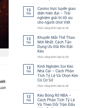
Kèo
–
Cá
Hợp
Yếu
Cược
Casino trực tuyến giao
13
Lý
tố
Thể
diện hiện đại – Trải
Th5
quan
Thao
nghiệm giải trí tối ưu
trọng
An
cho người chơi Việt
cho
Toàn
trải
RR88
ở
Chức năng bình luận bị tắt
nghiệm
–
Casino
an
Cách
trực
Khuyến Mãi Thể Thao
13
toàn
Chơi
tuyến
Mới Nhất: Cách Tận
Th5
Có
giao
Dụng Ưu Đãi Khi Đặt
Kiểm
diện
Kèo
Soát
hiện
Và
đại
ở
Chức năng bình luận bị tắt
Trách
–
Khuyến
Nhiệm
Trải
Mãi
Kinh Nghiệm Soi Kèo
13
nghiệm
Thể
Nhà Cái – Cách Phân
Th5
giải
Thao
Tích Tỷ Lệ Và Chọn Kèo
trí
Mới
Có Cơ Sở
biết
tối
Nhất:
ưu
Cách
ở
Chức năng bình luận bị tắt
quan
cho
Tận
Kinh
người
Dụng
Nghiệm
Kèo Bóng Rổ NBA –
12
chơi
Ưu
Soi
Cách Phân Tích Tỷ Lệ
Th5
Việt
Đãi
Kèo
Và Theo Dõi Trận Đấu
Khi
Nhà