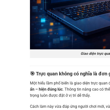
Giao diện trực qua
🎯 Trực quan không có nghĩa là đơn
Một hiểu lầm phổ biến là giao diện trực quan đ
ẩn – hiện đúng lúc
. Thông tin nâng cao có thể
trọng luôn được đặt ở vị trí dễ thấy.
Cách làm này vừa đáp ứng người chơi mới, vừ