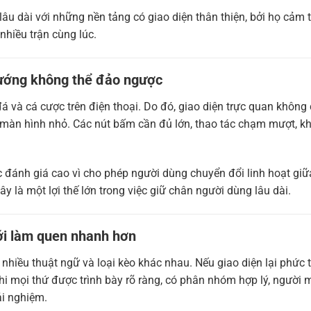
lâu dài với những nền tảng có giao diện thân thiện, bởi họ cảm 
 nhiều trận cùng lúc.
 hướng không thể đảo ngược
á và cá cược trên điện thoại. Do đó, giao diện trực quan không 
 màn hình nhỏ. Các nút bấm cần đủ lớn, thao tác chạm mượt, k
 đánh giá cao vì cho phép người dùng chuyển đổi linh hoạt giữ
ây là một lợi thế lớn trong việc giữ chân người dùng lâu dài.
mới làm quen nhanh hơn
nhiều thuật ngữ và loại kèo khác nhau. Nếu giao diện lại phức t
hi mọi thứ được trình bày rõ ràng, có phân nhóm hợp lý, người 
ải nghiệm.