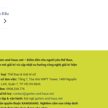
n Đấu
c
ten-und-haus.net – Điểm đến cho người yêu thể thao,
 mê giải trí và cập nhật xu hướng công nghệ giải trí hiện
.
 loại:
Thể thao & Giải trí số
 sở làm việc:
Tầng 7, Tòa nhà VNPT Tower, 1489 Nguyễn
 Linh, Quận 7, TP. Hồ Chí Minh
line:
0908.234.776
il hỗ trợ:
contact@garten-und-haus.net
n tập & vận hành:
Đội ngũ
garten-und-haus.net
ản quyền thuộc KANGKANG. Nghiêm cấm sao chép dưới