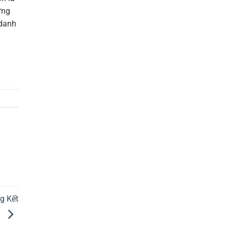
ứng
 danh
g Kết
p