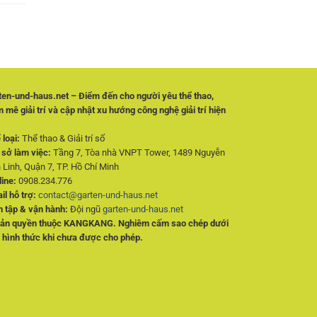
ten-und-haus.net – Điểm đến cho người yêu thể thao,
 mê giải trí và cập nhật xu hướng công nghệ giải trí hiện
.
 loại:
Thể thao & Giải trí số
 sở làm việc:
Tầng 7, Tòa nhà VNPT Tower, 1489 Nguyễn
 Linh, Quận 7, TP. Hồ Chí Minh
line:
0908.234.776
il hỗ trợ:
contact@garten-und-haus.net
n tập & vận hành:
Đội ngũ
garten-und-haus.net
ản quyền thuộc KANGKANG. Nghiêm cấm sao chép dưới
 hình thức khi chưa được cho phép.