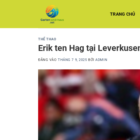
Bỏ
qua
TRANG CHỦ
nội
dung
THỂ THAO
Erik ten Hag tại Leverkusen
ĐĂNG VÀO
THÁNG 7 9, 2025
BỞI
ADMIN