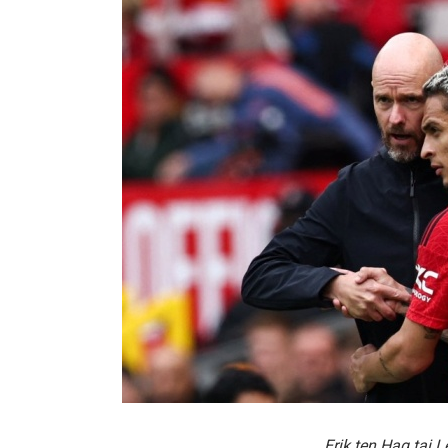
Erik ten Hag tại L