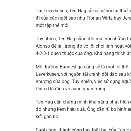
Tại Leverkusen, Ten Hag sẽ có cơ hội tái thiết
đi của các ngôi sao như Florian Wirtz hay Je
một tập thể mới.
Tuy nhiên, Ten Hag cũng đối mặt với những th
Alonso để lại, trong đó có lối chơi linh hoạt v
4-2-3-1 quen thuộc của ông. Khả năng thích ứ
Môi trường Bundesliga cũng sẽ là một lợi thế.
Leverkusen, với nguồn tài chính dồi dào sau 
nhượng của ông. Tuy nhiên, việc sử dụng nguồ
United là điều vô cùng quan trọng.
Ten Hag cần chứng minh khả năng phát triển c
đỏ nhưng kém hiệu quả. Ông cần rũ bỏ hình ản
kết, gắn bó.
Cuối cùng, thành công hay thất bại của Ten Ha