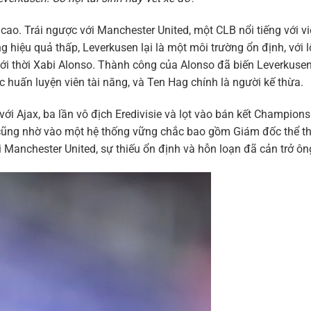
ao. Trái ngược với Manchester United, một CLB nổi tiếng với vi
ng hiệu quả thấp, Leverkusen lại là một môi trường ổn định, với l
ưới thời Xabi Alonso. Thành công của Alonso đã biến Leverkuse
 huấn luyện viên tài năng, và Ten Hag chính là người kế thừa.
với Ajax, ba lần vô địch Eredivisie và lọt vào bán kết Champions
cũng nhờ vào một hệ thống vững chắc bao gồm Giám đốc thể th
 Manchester United, sự thiếu ổn định và hỗn loạn đã cản trở ôn