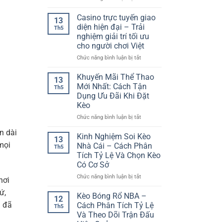
Kèo
–
Cá
Hợp
Yếu
Cược
Casino trực tuyến giao
13
Lý
tố
Thể
diện hiện đại – Trải
Th5
quan
Thao
nghiệm giải trí tối ưu
trọng
An
cho người chơi Việt
cho
Toàn
trải
RR88
ở
Chức năng bình luận bị tắt
nghiệm
–
Casino
an
Cách
trực
Khuyến Mãi Thể Thao
13
toàn
Chơi
tuyến
Mới Nhất: Cách Tận
Th5
Có
giao
Dụng Ưu Đãi Khi Đặt
Kiểm
diện
Kèo
Soát
hiện
Và
đại
ở
Chức năng bình luận bị tắt
Trách
–
Khuyến
n dài
Nhiệm
Trải
Mãi
Kinh Nghiệm Soi Kèo
13
nghiệm
Thể
mọi
Nhà Cái – Cách Phân
Th5
giải
Thao
Tích Tỷ Lệ Và Chọn Kèo
trí
Mới
Có Cơ Sở
tối
Nhất:
ưu
Cách
ở
Chức năng bình luận bị tắt
hơi
cho
Tận
Kinh
ứ,
người
Dụng
Nghiệm
Kèo Bóng Rổ NBA –
12
chơi
Ưu
Soi
u đã
Cách Phân Tích Tỷ Lệ
Th5
Việt
Đãi
Kèo
Và Theo Dõi Trận Đấu
Khi
Nhà