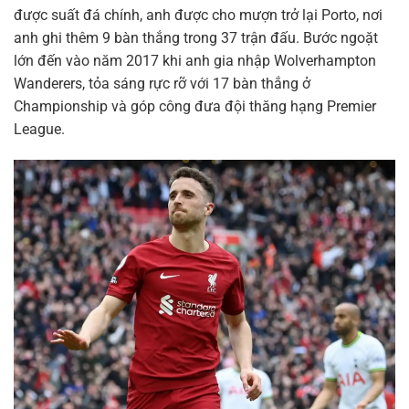
được suất đá chính, anh được cho mượn trở lại Porto, nơi
anh ghi thêm 9 bàn thắng trong 37 trận đấu. Bước ngoặt
lớn đến vào năm 2017 khi anh gia nhập Wolverhampton
Wanderers, tỏa sáng rực rỡ với 17 bàn thắng ở
Championship và góp công đưa đội thăng hạng Premier
League.