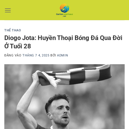
Bỏ
qua
nội
dung
THỂ THAO
Diogo Jota: Huyền Thoại Bóng Đá Qua Đời
Ở Tuổi 28
ĐĂNG VÀO
THÁNG 7 4, 2025
BỞI
ADMIN