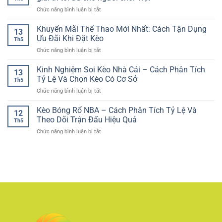
Thao
Yếu
Chọn
ở
Chức năng bình luận bị tắt
An
tố
Kèo
Casino
Toàn
quan
Hợp
trực
Khuyến Mãi Thể Thao Mới Nhất: Cách Tận Dụng
RR88
trọng
13
Lý
tuyến
–
Ưu Đãi Khi Đặt Kèo
cho
Th5
giao
Cách
trải
ở
Chức năng bình luận bị tắt
diện
Chơi
nghiệm
Khuyến
hiện
Có
an
Mãi
Kinh Nghiệm Soi Kèo Nhà Cái – Cách Phân Tích
đại
Kiểm
13
toàn
Thể
–
Tỷ Lệ Và Chọn Kèo Có Cơ Sở
Soát
Th5
Thao
Trải
Và
ở
Chức năng bình luận bị tắt
Mới
nghiệm
Trách
Kinh
Nhất:
giải
Nhiệm
Nghiệm
Kèo Bóng Rổ NBA – Cách Phân Tích Tỷ Lệ Và
Cách
trí
12
Soi
Tận
Theo Dõi Trận Đấu Hiệu Quả
tối
Th5
Kèo
Dụng
ưu
ở
Chức năng bình luận bị tắt
Nhà
Ưu
cho
Kèo
Cái
Đãi
người
Bóng
–
Khi
chơi
Rổ
Cách
Đặt
Việt
NBA
Phân
Kèo
–
Tích
Cách
Tỷ
Phân
Lệ
Tích
Và
Tỷ
Chọn
Lệ
Kèo