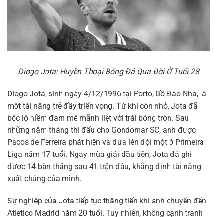
Diogo Jota: Huyền Thoại Bóng Đá Qua Đời Ở Tuổi 28
Diogo Jota, sinh ngày 4/12/1996 tại Porto, Bồ Đào Nha, là
một tài năng trẻ đầy triển vọng. Từ khi còn nhỏ, Jota đã
bộc lộ niềm đam mê mãnh liệt với trái bóng tròn. Sau
những năm tháng thi đấu cho Gondomar SC, anh được
Pacos de Ferreira phát hiện và đưa lên đội một ở Primeira
Liga năm 17 tuổi. Ngay mùa giải đầu tiên, Jota đã ghi
được 14 bàn thắng sau 41 trận đấu, khẳng định tài năng
xuất chúng của mình.
Sự nghiệp của Jota tiếp tục thăng tiến khi anh chuyển đến
Atletico Madrid năm 20 tuổi. Tuy nhiên, không cạnh tranh