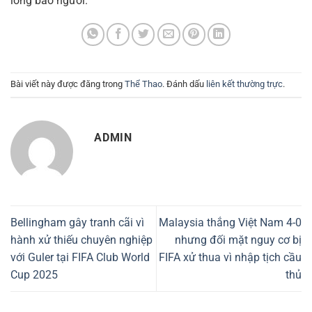
lòng bao người.
Bài viết này được đăng trong
Thể Thao
. Đánh dấu
liên kết thường trực
.
ADMIN
Bellingham gây tranh cãi vì
Malaysia thắng Việt Nam 4-0
hành xử thiếu chuyên nghiệp
nhưng đối mặt nguy cơ bị
với Guler tại FIFA Club World
FIFA xử thua vì nhập tịch cầu
Cup 2025
thủ