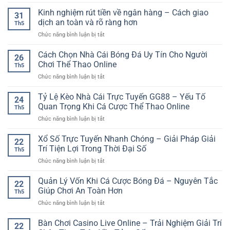
Khu
Casino
Kinh nghiệm rút tiền về ngân hàng – Cách giao
31
Trực
dịch an toàn và rõ ràng hơn
Th5
Tuyến
ở
Chức năng bình luận bị tắt
SP8BET
Kinh
–
nghiệm
Cách Chọn Nhà Cái Bóng Đá Uy Tín Cho Người
Không
26
rút
Gian
Chơi Thể Thao Online
Th5
tiền
Bàn
ở
Chức năng bình luận bị tắt
về
Chơi
Cách
ngân
Đa
Chọn
Tỷ Lệ Kèo Nhà Cái Trực Tuyến GG88 – Yếu Tố
hàng
Dạng
24
Nhà
–
Quan Trọng Khi Cá Cược Thể Thao Online
Cho
Th5
Cái
Cách
Người
ở
Chức năng bình luận bị tắt
Bóng
giao
Thích
Tỷ
Đá
dịch
Trải
Lệ
Xổ Số Trực Tuyến Nhanh Chóng – Giải Pháp Giải
Uy
an
22
Nghiệm
Kèo
Tín
Trí Tiện Lợi Trong Thời Đại Số
toàn
Live
Th5
Nhà
Cho
và
ở
Chức năng bình luận bị tắt
Cái
Người
rõ
Xổ
Trực
Chơi
ràng
Số
Quản Lý Vốn Khi Cá Cược Bóng Đá – Nguyên Tắc
Tuyến
Thể
22
hơn
Trực
GG88
Giúp Chơi An Toàn Hơn
Thao
Th5
Tuyến
–
Online
ở
Chức năng bình luận bị tắt
Nhanh
Yếu
Quản
Chóng
Tố
Lý
Bàn Chơi Casino Live Online – Trải Nghiệm Giải Trí
–
Quan
22
Vốn