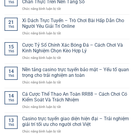
Giải
Chân Thực Trên Nền Tảng Số
Trọng
Th5
Khi
Pháp
Khi
ở
Chức năng bình luận bị tắt
Cá
Giải
Cá
Bàn
Cược
Trí
Cược
Chơi
Xì Dách Trực Tuyến – Trò Chơi Bài Hấp Dẫn Cho
Bóng
Tiện
21
Thể
Casino
Đá
Người Yêu Giải Trí Online
Lợi
Thao
Th5
Live
–
Trong
Online
ở
Chức năng bình luận bị tắt
Online
Nguyên
Thời
Xì
–
Tắc
Đại
Dách
Cược Tỷ Số Chính Xác Bóng Đá – Cách Chơi Và
Trải
Giúp
15
Số
Trực
Nghiệm
Kinh Nghiệm Chọn Kèo Hợp Lý
Chơi
Th5
Tuyến
Giải
An
ở
Chức năng bình luận bị tắt
–
Trí
Toàn
Cược
Trò
Chân
Hơn
Tỷ
Nền tảng casino trực tuyến bảo mật – Yếu tố quan
Chơi
Thực
14
Số
Bài
trọng cho trải nghiệm an toàn
Trên
Th5
Chính
Hấp
Nền
ở
Chức năng bình luận bị tắt
Xác
Dẫn
Tảng
Nền
Bóng
Cho
Số
tảng
Cá Cược Thể Thao An Toàn RR88 – Cách Chơi Có
Đá
Người
14
casino
–
Kiểm Soát Và Trách Nhiệm
Yêu
Th5
trực
Cách
Giải
ở
Chức năng bình luận bị tắt
tuyến
Chơi
Trí
Cá
bảo
Và
Online
Cược
Casino trực tuyến giao diện hiện đại – Trải nghiệm
mật
Kinh
13
Thể
–
giải trí tối ưu cho người chơi Việt
Nghiệm
Th5
Thao
Yếu
Chọn
ở
Chức năng bình luận bị tắt
An
tố
Kèo