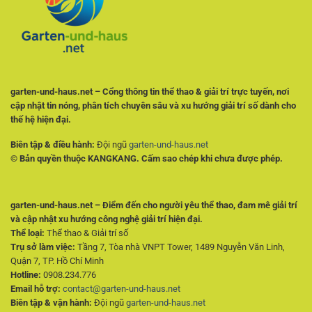
Dõi
Sở
Trận
Đấu
Hiệu
Quả
garten-und-haus.net – Cổng thông tin thể thao & giải trí trực tuyến, nơi
cập nhật tin nóng, phân tích chuyên sâu và xu hướng giải trí số dành cho
thế hệ hiện đại.
Biên tập & điều hành:
Đội ngũ
garten-und-haus.net
© Bản quyền thuộc KANGKANG. Cấm sao chép khi chưa được phép.
garten-und-haus.net – Điểm đến cho người yêu thể thao, đam mê giải trí
và cập nhật xu hướng công nghệ giải trí hiện đại.
Thể loại:
Thể thao & Giải trí số
Trụ sở làm việc:
Tầng 7, Tòa nhà VNPT Tower, 1489 Nguyễn Văn Linh,
Quận 7, TP. Hồ Chí Minh
Hotline:
0908.234.776
Email hỗ trợ:
contact@garten-und-haus.net
Biên tập & vận hành:
Đội ngũ
garten-und-haus.net