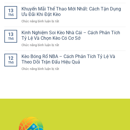
Casino
Toàn
quan
Hợp
trực
Khuyến Mãi Thể Thao Mới Nhất: Cách Tận Dụng
RR88
trọng
13
Lý
tuyến
–
Ưu Đãi Khi Đặt Kèo
cho
Th5
giao
Cách
trải
ở
Chức năng bình luận bị tắt
diện
Chơi
nghiệm
Khuyến
hiện
Có
an
Mãi
Kinh Nghiệm Soi Kèo Nhà Cái – Cách Phân Tích
đại
Kiểm
13
toàn
Thể
–
Tỷ Lệ Và Chọn Kèo Có Cơ Sở
Soát
Th5
Thao
Trải
Và
ở
Chức năng bình luận bị tắt
Mới
nghiệm
Trách
Kinh
Nhất:
giải
Nhiệm
Nghiệm
Kèo Bóng Rổ NBA – Cách Phân Tích Tỷ Lệ Và
Cách
trí
12
Soi
Tận
Theo Dõi Trận Đấu Hiệu Quả
tối
Th5
Kèo
Dụng
ưu
ở
Chức năng bình luận bị tắt
Nhà
Ưu
cho
Kèo
Cái
Đãi
người
Bóng
–
Khi
chơi
Rổ
Cách
Đặt
Việt
NBA
Phân
Kèo
–
Tích
Cách
Tỷ
Phân
Lệ
Tích
Và
Tỷ
Chọn
Lệ
Kèo
Và
Có
Theo
Cơ