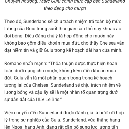
Chuyển nhượng: Marc Guiu chính thức cập bến Sunderland
theo dạng cho mượn
Theo đó, Sunderland sẽ chịu trách nhiệm trả toàn bộ mức
lương của Guiu trong suốt thời gian cầu thủ này khoác áo
đội bóng. Điều đáng chú ý là hợp đồng cho mượn này
không bao gồm điều khoản mua đứt, cho thấy Chelsea vẫn
đặt niềm tin và giữ Guiu trong kế hoạch dài hạn của mình.
Romano nhấn mạnh: “Thỏa thuận được thực hiện hoàn
toàn dưới dạng cho mượn, không kèm điều khoản mua
đứt. Guiu vẫn là một phần quan trọng trong kế hoạch
tương lai của Chelsea. Sunderland sẽ chịu trách nhiệm về
lương bổng và cậu ấy sẽ là một nhân tố quan trọng dưới
sự dẫn dắt của HLV Le Bris.”
Việc chuyển đến Sunderland được đánh giá là bước đi hợp
lý trong sự nghiệp của Guiu. Sunderland, vừa thăng hạng
lên Ngoại hạng Anh, đang rất cần bổ sung lực lượng tấn