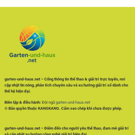
–
Tích
Cách
Tỷ
Phân
Lệ
Tích
Và
Tỷ
Chọn
Lệ
Kèo
Và
Có
Theo
Cơ
Dõi
Sở
Trận
Đấu
Hiệu
Quả
garten-und-haus.net – Cổng thông tin thể thao & giải trí trực tuyến, nơi
cập nhật tin nóng, phân tích chuyên sâu và xu hướng giải trí số dành cho
thế hệ hiện đại.
Biên tập & điều hành:
Đội ngũ
garten-und-haus.net
© Bản quyền thuộc KANGKANG. Cấm sao chép khi chưa được phép.
garten-und-haus.net – Điểm đến cho người yêu thể thao, đam mê giải trí
và cập nhật xu hướng công nghệ giải trí hiện đại.