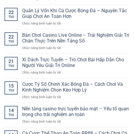
Người
rõ
Xổ
Trực
Chơi
ràng
Số
Quản Lý Vốn Khi Cá Cược Bóng Đá – Nguyên Tắc
Tuyến
Thể
22
hơn
Trực
GG88
Giúp Chơi An Toàn Hơn
Thao
Th5
Tuyến
–
Online
ở
Chức năng bình luận bị tắt
Nhanh
Yếu
Quản
Chóng
Tố
Lý
Bàn Chơi Casino Live Online – Trải Nghiệm Giải Trí
–
Quan
22
Vốn
Giải
Chân Thực Trên Nền Tảng Số
Trọng
Th5
Khi
Pháp
Khi
ở
Chức năng bình luận bị tắt
Cá
Giải
Cá
Bàn
Cược
Trí
Cược
Chơi
Xì Dách Trực Tuyến – Trò Chơi Bài Hấp Dẫn Cho
Bóng
Tiện
21
Thể
Casino
Đá
Người Yêu Giải Trí Online
Lợi
Thao
Th5
Live
–
Trong
Online
ở
Chức năng bình luận bị tắt
Online
Nguyên
Thời
Xì
–
Tắc
Đại
Dách
Cược Tỷ Số Chính Xác Bóng Đá – Cách Chơi Và
Trải
Giúp
15
Số
Trực
Nghiệm
Kinh Nghiệm Chọn Kèo Hợp Lý
Chơi
Th5
Tuyến
Giải
An
ở
Chức năng bình luận bị tắt
–
Trí
Toàn
Cược
Trò
Chân
Hơn
Tỷ
Nền tảng casino trực tuyến bảo mật – Yếu tố quan
Chơi
Thực
14
Số
Bài
trọng cho trải nghiệm an toàn
Trên
Th5
Chính
Hấp
Nền
ở
Chức năng bình luận bị tắt
Xác
Dẫn
Tảng
Nền
Bóng
Cho
Số
tảng
Cá Cược Thể Thao An Toàn RR88 – Cách Chơi Có
Đá
Người