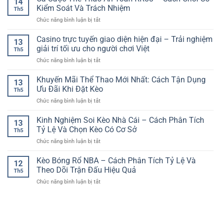
14
casino
–
Kiểm Soát Và Trách Nhiệm
Yêu
Th5
trực
Cách
Giải
ở
Chức năng bình luận bị tắt
tuyến
Chơi
Trí
Cá
bảo
Và
Online
Cược
Casino trực tuyến giao diện hiện đại – Trải nghiệm
mật
Kinh
13
Thể
–
giải trí tối ưu cho người chơi Việt
Nghiệm
Th5
Thao
Yếu
Chọn
ở
Chức năng bình luận bị tắt
An
tố
Kèo
Casino
Toàn
quan
Hợp
trực
Khuyến Mãi Thể Thao Mới Nhất: Cách Tận Dụng
RR88
trọng
13
Lý
tuyến
–
Ưu Đãi Khi Đặt Kèo
cho
Th5
giao
Cách
trải
ở
Chức năng bình luận bị tắt
diện
Chơi
nghiệm
Khuyến
hiện
Có
an
Mãi
Kinh Nghiệm Soi Kèo Nhà Cái – Cách Phân Tích
đại
Kiểm
13
toàn
Thể
–
Tỷ Lệ Và Chọn Kèo Có Cơ Sở
Soát
Th5
Thao
Trải
Và
ở
Chức năng bình luận bị tắt
Mới
nghiệm
Trách
Kinh
Nhất:
giải
Nhiệm
Nghiệm
Kèo Bóng Rổ NBA – Cách Phân Tích Tỷ Lệ Và
Cách
trí
12
Soi
Tận
Theo Dõi Trận Đấu Hiệu Quả
tối
Th5
Kèo
Dụng
ưu
ở
Chức năng bình luận bị tắt
Nhà
Ưu
cho
Kèo
Cái
Đãi
người
Bóng
–
Khi
chơi
Rổ
Cách
Đặt
Việt
NBA
Phân
Kèo