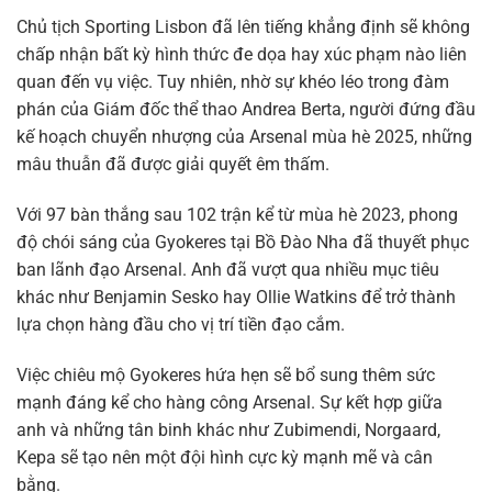
Chủ tịch Sporting Lisbon đã lên tiếng khẳng định sẽ không
chấp nhận bất kỳ hình thức đe dọa hay xúc phạm nào liên
quan đến vụ việc. Tuy nhiên, nhờ sự khéo léo trong đàm
phán của Giám đốc thể thao Andrea Berta, người đứng đầu
kế hoạch chuyển nhượng của Arsenal mùa hè 2025, những
mâu thuẫn đã được giải quyết êm thấm.
Với 97 bàn thắng sau 102 trận kể từ mùa hè 2023, phong
độ chói sáng của Gyokeres tại Bồ Đào Nha đã thuyết phục
ban lãnh đạo Arsenal. Anh đã vượt qua nhiều mục tiêu
khác như Benjamin Sesko hay Ollie Watkins để trở thành
lựa chọn hàng đầu cho vị trí tiền đạo cắm.
Việc chiêu mộ Gyokeres hứa hẹn sẽ bổ sung thêm sức
mạnh đáng kể cho hàng công Arsenal. Sự kết hợp giữa
anh và những tân binh khác như Zubimendi, Norgaard,
Kepa sẽ tạo nên một đội hình cực kỳ mạnh mẽ và cân
bằng.