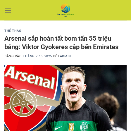
Bỏ
qua
nội
dung
THỂ THAO
Arsenal sắp hoàn tất bom tấn 55 triệu
bảng: Viktor Gyokeres cập bến Emirates
ĐĂNG VÀO
THÁNG 7 15, 2025
BỞI
ADMIN