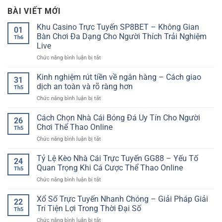
BÀI VIẾT MỚI
Khu Casino Trực Tuyến SP8BET – Không Gian
01
Bàn Chơi Đa Dạng Cho Người Thích Trải Nghiệm
Th6
Live
ở
Chức năng bình luận bị tắt
Khu
Casino
Kinh nghiệm rút tiền về ngân hàng – Cách giao
31
Trực
dịch an toàn và rõ ràng hơn
Th5
Tuyến
ở
Chức năng bình luận bị tắt
SP8BET
Kinh
–
nghiệm
Cách Chọn Nhà Cái Bóng Đá Uy Tín Cho Người
Không
26
rút
Gian
Chơi Thể Thao Online
Th5
tiền
Bàn
ở
Chức năng bình luận bị tắt
về
Chơi
Cách
ngân
Đa
Chọn
Tỷ Lệ Kèo Nhà Cái Trực Tuyến GG88 – Yếu Tố
hàng
Dạng
24
Nhà
–
Quan Trọng Khi Cá Cược Thể Thao Online
Cho
Th5
Cái
Cách
Người
ở
Chức năng bình luận bị tắt
Bóng
giao
Thích
Tỷ
Đá
dịch
Trải
Lệ
Xổ Số Trực Tuyến Nhanh Chóng – Giải Pháp Giải
Uy
an
22
Nghiệm
Kèo
Tín
Trí Tiện Lợi Trong Thời Đại Số
toàn
Live
Th5
Nhà
Cho
và
ở
Chức năng bình luận bị tắt
Cái