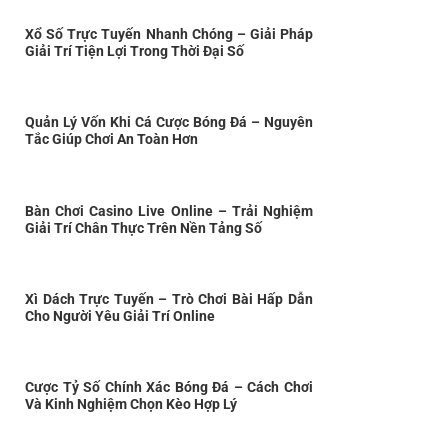
Xổ Số Trực Tuyến Nhanh Chóng – Giải Pháp
Giải Trí Tiện Lợi Trong Thời Đại Số
Quản Lý Vốn Khi Cá Cược Bóng Đá – Nguyên
Tắc Giúp Chơi An Toàn Hơn
Bàn Chơi Casino Live Online – Trải Nghiệm
Giải Trí Chân Thực Trên Nền Tảng Số
Xì Dách Trực Tuyến – Trò Chơi Bài Hấp Dẫn
Cho Người Yêu Giải Trí Online
Cược Tỷ Số Chính Xác Bóng Đá – Cách Chơi
Và Kinh Nghiệm Chọn Kèo Hợp Lý