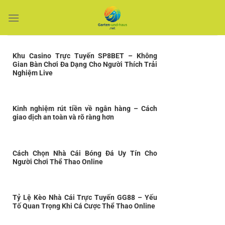
Bỏ
qua
nội
dung
Khu Casino Trực Tuyến SP8BET – Không
Gian Bàn Chơi Đa Dạng Cho Người Thích Trải
Nghiệm Live
Kinh nghiệm rút tiền về ngân hàng – Cách
giao dịch an toàn và rõ ràng hơn
Cách Chọn Nhà Cái Bóng Đá Uy Tín Cho
Người Chơi Thể Thao Online
Tỷ Lệ Kèo Nhà Cái Trực Tuyến GG88 – Yếu
Tố Quan Trọng Khi Cá Cược Thể Thao Online