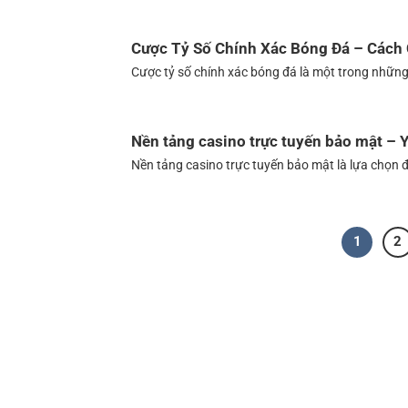
Cược Tỷ Số Chính Xác Bóng Đá – Cách
Cược tỷ số chính xác bóng đá là một trong những 
Nền tảng casino trực tuyến bảo mật – Y
Nền tảng casino trực tuyến bảo mật là lựa chọn đ
1
2