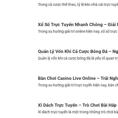
Trong cá cược thể thao, tỷ lệ kèo nhà cái trực tuyế
Xổ Số Trực Tuyến Nhanh Chóng – Giải P
Trong xu hướng giải trí online hiện nay, xổ số tr
Quản Lý Vốn Khi Cá Cược Bóng Đá – N
Quản lý vốn khi cá cược bóng đá là yếu tố quan tr
Bàn Chơi Casino Live Online – Trải Ng
Trong xu hướng giải trí trực tuyến hiện nay, bàn ch
Xì Dách Trực Tuyến – Trò Chơi Bài Hấp 
Xì dách trực tuyến là một trong những trò chơi bà