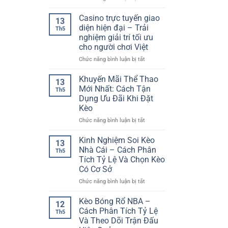
Kèo
–
Cá
Hợp
Yếu
Cược
Casino trực tuyến giao
13
Lý
tố
Thể
diện hiện đại – Trải
Th5
quan
Thao
nghiệm giải trí tối ưu
trọng
An
cho người chơi Việt
cho
Toàn
trải
RR88
ở
Chức năng bình luận bị tắt
nghiệm
–
Casino
an
Cách
trực
Khuyến Mãi Thể Thao
13
toàn
Chơi
tuyến
Mới Nhất: Cách Tận
Th5
Có
giao
Dụng Ưu Đãi Khi Đặt
Kiểm
diện
Kèo
Soát
hiện
Và
đại
ở
Chức năng bình luận bị tắt
Trách
–
Khuyến
Nhiệm
Trải
Mãi
Kinh Nghiệm Soi Kèo
13
nghiệm
Thể
Nhà Cái – Cách Phân
Th5
giải
Thao
Tích Tỷ Lệ Và Chọn Kèo
trí
Mới
Có Cơ Sở
tối
Nhất:
ưu
Cách
ở
Chức năng bình luận bị tắt
cho
Tận
Kinh
người
Dụng
Nghiệm
Kèo Bóng Rổ NBA –
12
chơi
Ưu
Soi
Cách Phân Tích Tỷ Lệ
Th5
Việt
Đãi
Kèo
Và Theo Dõi Trận Đấu
Khi
Nhà