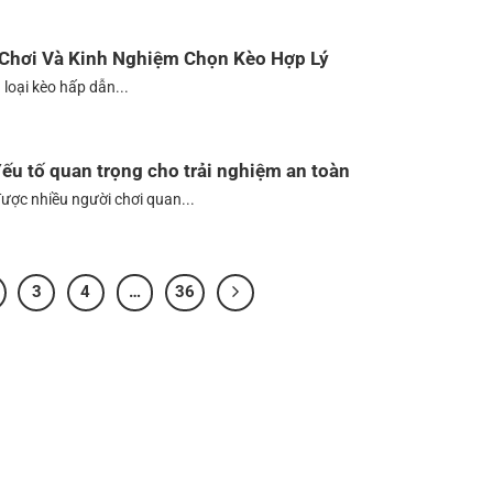
 Chơi Và Kinh Nghiệm Chọn Kèo Hợp Lý
loại kèo hấp dẫn...
ếu tố quan trọng cho trải nghiệm an toàn
ược nhiều người chơi quan...
3
4
…
36