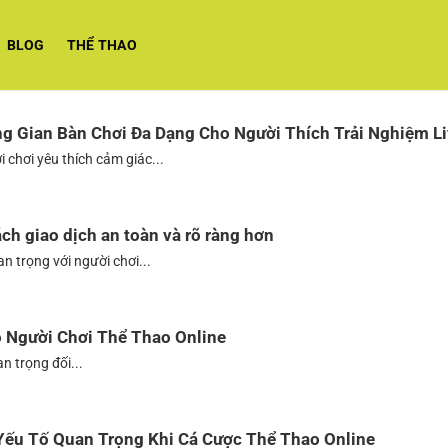
BLOG
THỂ THAO
 Gian Bàn Chơi Đa Dạng Cho Người Thích Trải Nghiệm Li
 chơi yêu thích cảm giác...
ch giao dịch an toàn và rõ ràng hơn
n trọng với người chơi...
 Người Chơi Thể Thao Online
n trọng đối...
Yếu Tố Quan Trọng Khi Cá Cược Thể Thao Online