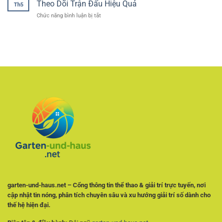
Tận
Theo Dõi Trận Đấu Hiệu Quả
tối
Th5
Kèo
Dụng
ưu
ở
Chức năng bình luận bị tắt
Nhà
Ưu
cho
Kèo
Cái
Đãi
người
Bóng
–
Khi
chơi
Rổ
Cách
Đặt
Việt
NBA
Phân
Kèo
–
Tích
Cách
Tỷ
Phân
Lệ
Tích
Và
Tỷ
Chọn
Lệ
Kèo
Và
Có
Theo
Cơ
Dõi
Sở
Trận
Đấu
Hiệu
Quả
garten-und-haus.net – Cổng thông tin thể thao & giải trí trực tuyến, nơi
cập nhật tin nóng, phân tích chuyên sâu và xu hướng giải trí số dành cho
thế hệ hiện đại.