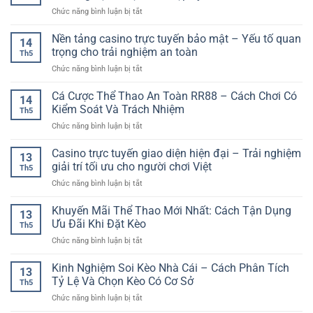
Tuyến
Giải
An
ở
Chức năng bình luận bị tắt
–
Trí
Toàn
Cược
Trò
Chân
Hơn
Tỷ
Nền tảng casino trực tuyến bảo mật – Yếu tố quan
Chơi
Thực
14
Số
Bài
trọng cho trải nghiệm an toàn
Trên
Th5
Chính
Hấp
Nền
ở
Chức năng bình luận bị tắt
Xác
Dẫn
Tảng
Nền
Bóng
Cho
Số
tảng
Cá Cược Thể Thao An Toàn RR88 – Cách Chơi Có
Đá
Người
14
casino
–
Kiểm Soát Và Trách Nhiệm
Yêu
Th5
trực
Cách
Giải
ở
Chức năng bình luận bị tắt
tuyến
Chơi
Trí
Cá
bảo
Và
Online
Cược
Casino trực tuyến giao diện hiện đại – Trải nghiệm
mật
Kinh
13
Thể
–
giải trí tối ưu cho người chơi Việt
Nghiệm
Th5
Thao
Yếu
Chọn
ở
Chức năng bình luận bị tắt
An
tố
Kèo
Casino
Toàn
quan
Hợp
trực
Khuyến Mãi Thể Thao Mới Nhất: Cách Tận Dụng
RR88
trọng
13
Lý
tuyến
–
Ưu Đãi Khi Đặt Kèo
cho
Th5
giao
Cách
trải
ở
Chức năng bình luận bị tắt
diện
Chơi
nghiệm
Khuyến
hiện
Có
an
Mãi
Kinh Nghiệm Soi Kèo Nhà Cái – Cách Phân Tích
đại
Kiểm
13
toàn
Thể
–
Tỷ Lệ Và Chọn Kèo Có Cơ Sở
Soát
Th5
Thao
Trải
Và
ở
Chức năng bình luận bị tắt
Mới
nghiệm
Trách
Kinh
Nhất: